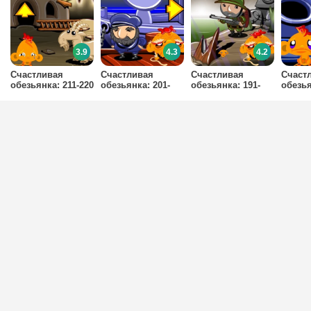
3.9
4.3
4.2
Счастливая
Счастливая
Счастливая
Счаст
обезьянка: 211-220
обезьянка: 201-
обезьянка: 191-
обезья
уровни
210 уровни
200 уровни
190 у