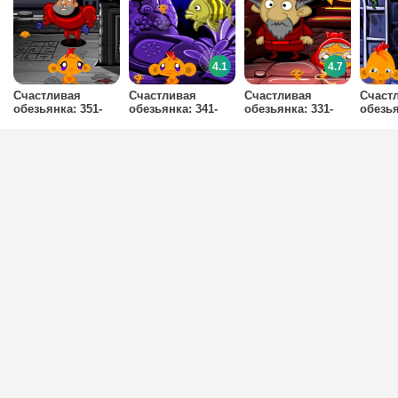
4.1
4.7
Счастливая
Счастливая
Счастливая
Счаст
обезьянка: 351-
обезьянка: 341-
обезьянка: 331-
обезья
360 уровни
350 уровни
340 уровни
330 у