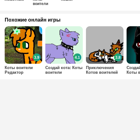
воители
Похожие онлайн игры
3.9
4.1
3.8
Коты воители
Создай кота: Коты
Приключения
Создай
Редактор
воители
Котов воителей
Коты 
персонажей