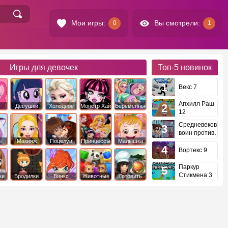
Мои игры:
Вы смотрели:
0
1
Игры для девочек
Топ-5
новинок
Векс 7
Апхилл Раш
Девушки
Холодное
Монстр Хай
Беременные
12
это
Эквестрии
Сердце
Средневековый
воин против
инопланетян
е
Макияж
Поцелуи
Принцессы
Малышка
Диснея
Хейзел
Вортекс 9
Паркур
Стикмена 3
ки
Бродилки
Винкс
Животные
Готовить
еду