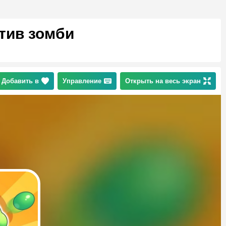
тив зомби
Добавить в
Управление
Открыть на весь экран