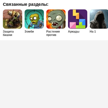
Связанные разделы:
Защита
Зомби
Растения
Аркады
На 1
башни
против
Зомби