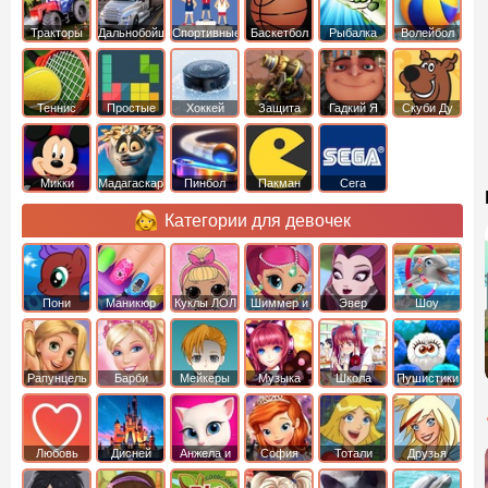
Тракторы
Дальнобойщики
Спортивные
Баскетбол
Рыбалка
Волейбол
Теннис
Простые
Хоккей
Защита
Гадкий Я
Скуби Ду
башни
Микки
Мадагаскар
Пинбол
Пакман
Сега
Маус
Категории для девочек
Пони
Маникюр
Куклы ЛОЛ
Шиммер и
Эвер
Шоу
креатор
Шайн
Афтер Хай
дельфинов
Рапунцель
Барби
Мейкеры
Музыка
Школа
Пушистики
Любовь
Дисней
Анжела и
София
Тотали
Друзья
том
Прекрасная
Спайс
ангелов