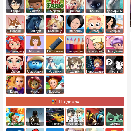
Гарри
Доктор
Ферма
Прически
Кошки
Дельфины
Поттер
Плюшева
Собаки
Лошади
Больница
Операции
Уход
Уборка
Парикмахер
Магазин
Рисовалки
Раскраски
Кулинария
Переделки
Салон
Смурфики
Русалки
Дочки
Новогодние
Тесты
Кафе и
Куклы
Веселая
рестораны
ферма
На двоих
Бродилки
Война
Гонки
Мльчикам
Драки
Зомби