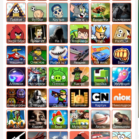
боб
динозавры
обезьянка
Плохое
Футбол
Крутые
Том и
Бродилки
Выживание
мороженое
головами
джерри
Приключения
Энгри Берс
Побег из
На 1
Песочницы
Убить
Разбуди
тюрьмы
короля
коробку
Машина
Опасное
Рыбка ест
Аварии
Хот вилс
Бокс
ест
оружие
рыбку
машин
машину
Алхимия
Мстители
Плохие
Кактус
Змейка
Эволюция
свинки
маккой
Аниматроники
Спецназ
Супер
Танчики
Картун
Никелодеон
бойцы
нетворк
А10
Хоррор
Кизи
Мультики
Акулы
Динозавры