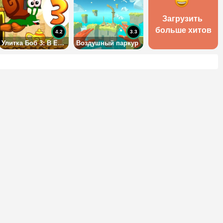
Загрузить 
больше хитов
4.2
3.3
Улитка Боб 3: В Египте
Воздушный паркур