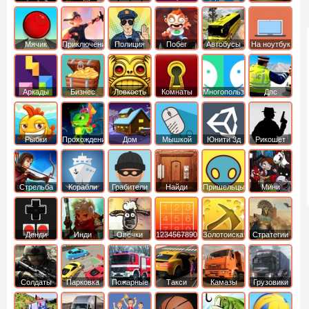
Мячик
Приключения
Полиция
Побег
Автобусы
На ноутбук
Аркады
Бизнес
Ловкость
Комнаты
Многопользовательские
Дпс
симуляторы
Рыбки
Прохождение
Дом
Мышкой
Юнити 3д
Рикошет
Cтрельба
Корабли
Грабители
Найди
Пришельцы
Мини
из лука
выход
Денди
Инди
Овечки
1234567890
Золотоискатель
Стратегии
идут домой
Солдаты
Парковка
Пожарные
Такси
Камазы
Грузовики
машин
машины