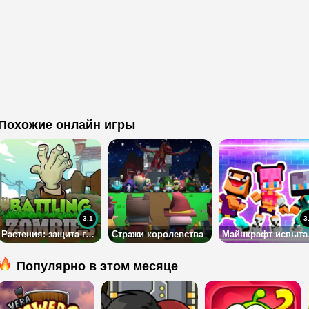
Похожие онлайн игры
3.1
3
Растения: защита города от зомби
Стражи королевства
Ма
Популярно в этом месяце