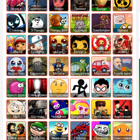
Игра в
Сиреноголовый
Момо
Гренни
Балди
Браво
Кальмара
Старс
Стикмен
3 Панды
Улитка Боб
Ударный
Зомботрон
Время
отряд котят
Приключений
Сабвей
Гравити
Айзек
Бенди и
Антистресс
Атака
Серф
Фолз
Чернильная
Титанов
машина
Андертейл
Баранчик
Мечи и
Крокодильчик
Машинка
Хэппи вилс
Шон
Сандали
Свомпи
Вилли
Фризл фраз
Слендермен
Интересные
Векс
Юные
Удивительный
титаны
мир
вперед
Гамбола
Мой
Шутеры
Червячки
Взорви это
Пиксельная
Картонная
шумный
война
башка
дом
Бомж хобо
Воришка
Миньоны
Роботы
Приколы
Счастливая