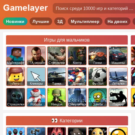
Новинки
Лучшие
3Д
Мультиплеер
На двоих
Игры для мальчиков
Майнкрафт
ГТА онлайн
Стрелялки
Контр
Гонки
Машины
5
Страйк
Лего
Кликеры
Танки
Драки
Футбол
Леталки
Страшилки
Роботы
Ниндзя
Симуляторы
Зомби
Паркур
Категории