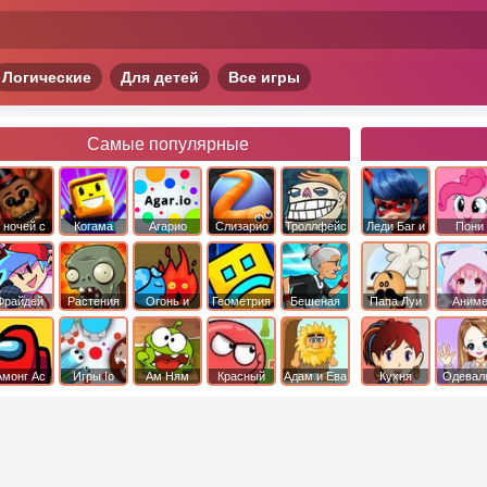
Логические
Для детей
Все игры
Самые популярные
 ночей с
Когама
Агарио
Слизарио
Троллфейс
Леди Баг и
Пони
фредди
квест
Супер Кот
Дружба 
чудо
Фрайдей
Растения
Огонь и
Геометрия
Бешеная
Папа Луи
Аним
Найт
против
Вода
Даш
бабка
Фанкин
Зомби
сбежала из
психушки
Амонг Ас
Игры Io
Ам Ням
Красный
Адам и Ева
Кухня
Одевал
шар
Сары