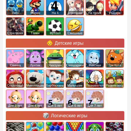
Лего
Марио
На 4
Девочкам
На троих
Рыцари
Стрелялки
Танки
Футбол
Смешные
Детские игры
Свинка
Лунтик
Умизуми
Смешарики
Фиксики
Три Кота
Пеппа
Сказочный
Мимимишки
Барбоскины
Малышам
Познавательные
Развивающие
патруль
Для 3 лет
Для 4 лет
Для 5 лет
Для 6 лет
Для 7 лет
Логические игры