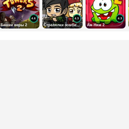
4.6
4.3
4.3
Башни веры 2
Стрелялки зомби на 2 с оружием
Ам Ням 2