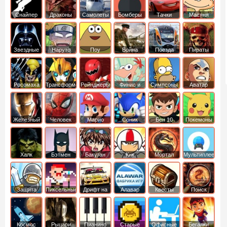
Снайпер
Драконы
Самолеты
Бомберы
Тачки
Масяня
Звездные
Наруто
Поу
Война
Поезда
Пираты
войны
Карибского
Моря
Росомаха
Трансформеры
Рейнджеры
Финис и
Симпсоны
Аватар
Самураи
Ферб
легенда об
Аанге
Железный
Человек
Марио
Соник
Бен 10
Покемоны
человек
Паук
Халк
Бэтмен
Бакуган
Кик
Мортал
Мультиплеер
Бутовский
комбат
Защита
Пиксельные
Дрифт на
Алавар
Квесты
Поиск
королевства
машинах
предметов
Космос
Рыцари
Пианино
Старые
Офисные
Бегалки