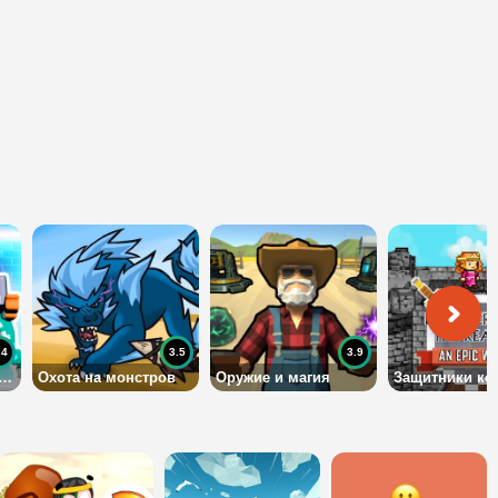
.4
3.5
3.9
йнкрафт испытание
Охота на монстров
Оружие и магия