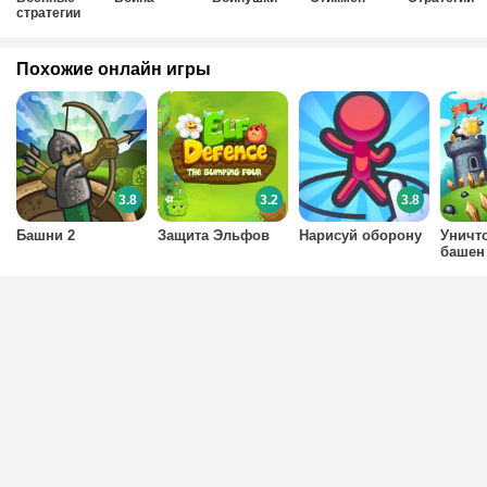
стратегии
Похожие онлайн игры
3.8
3.2
3.8
Башни 2
Защита Эльфов
Нарисуй оборону
Уничт
башен