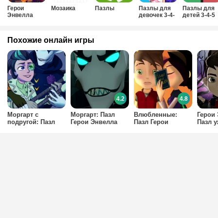
Герои
Мозаика
Пазлы
Пазлы для
Пазлы для
Энвелла
девочек 3-4-
детей 3-4-5
5-6 лет
лет
Похожие онлайн игры
4.2
4.8
Моргарт с
Моргарт: Пазл
Влюбленные:
Герои 
подругой: Пазл
Герои Энвелла
Пазл Герои
Пазл у
Герои Энвелла
Энвелла