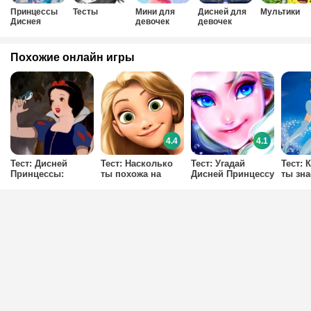
Принцессы
Тесты
Мини для
Дисней для
Мультики
Диснея
девочек
девочек
Похожие онлайн игры
4.4
4.1
Тест: Дисней
Тест: Насколько
Тест: Угадай
Тест: 
Принцессы:
ты похожа на
Дисней Принцессу
ты зн
Правда или
Рапунцель?
по глазам?
Дисне
Ложь?