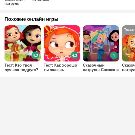
патруль
Похожие онлайн игры
4.3
4.3
4
Тест: Кто твоя
Тест: Как хорошо
Сказочный
Сказо
лучшая подруга?
ты знаешь
патруль: Снежка и
патрул
Сказочный
команда
патруль?