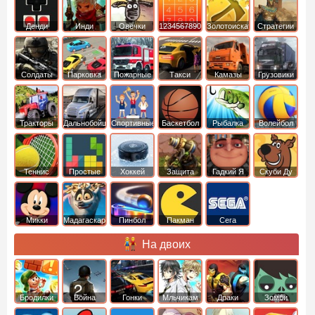
Денди
Инди
Овечки
1234567890
Золотоискатель
Стратегии
идут домой
Солдаты
Парковка
Пожарные
Такси
Камазы
Грузовики
машин
машины
Тракторы
Дальнобойщики
Спортивные
Баскетбол
Рыбалка
Волейбол
Теннис
Простые
Хоккей
Защита
Гадкий Я
Скуби Ду
башни
Микки
Мадагаскар
Пинбол
Пакман
Сега
Маус
На двоих
Бродилки
Война
Гонки
Мльчикам
Драки
Зомби