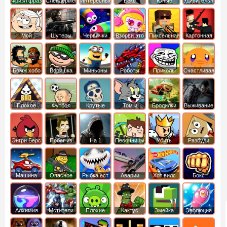
Фризл фраз
Слендермен
Интересные
Векс
Юные
Удивительный
титаны
мир
вперед
Гамбола
Мой
Шутеры
Червячки
Взорви это
Пиксельная
Картонная
шумный
война
башка
дом
Бомж хобо
Воришка
Миньоны
Роботы
Приколы
Счастливая
боб
динозавры
обезьянка
Плохое
Футбол
Крутые
Том и
Бродилки
Выживание
мороженое
головами
джерри
Приключения
Энгри Берс
Побег из
На 1
Песочницы
Убить
Разбуди
тюрьмы
короля
коробку
Машина
Опасное
Рыбка ест
Аварии
Хот вилс
Бокс
ест
оружие
рыбку
машин
машину
Алхимия
Мстители
Плохие
Кактус
Змейка
Эволюция
свинки
маккой