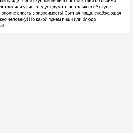
дый найдёт себе вкусной пищи в соответствии со своими
автрак или ужин следует думать не только о её вкусе —
о вполне впасть в зависимость! Сытная пища, снабжающая
жно человеку! Но какой прием пищи или блюдо
а!