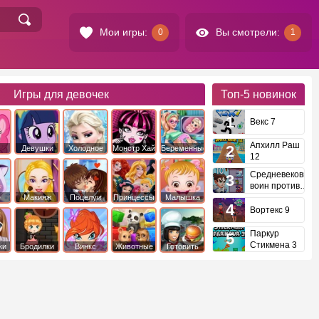
Мои игры:
Вы смотрели:
0
1
Игры для девочек
Топ-5
новинок
Векс 7
Апхилл Раш
Девушки
Холодное
Монстр Хай
Беременные
12
это
Эквестрии
Сердце
Средневековый
воин против
инопланетян
е
Макияж
Поцелуи
Принцессы
Малышка
Диснея
Хейзел
Вортекс 9
Паркур
Стикмена 3
ки
Бродилки
Винкс
Животные
Готовить
еду