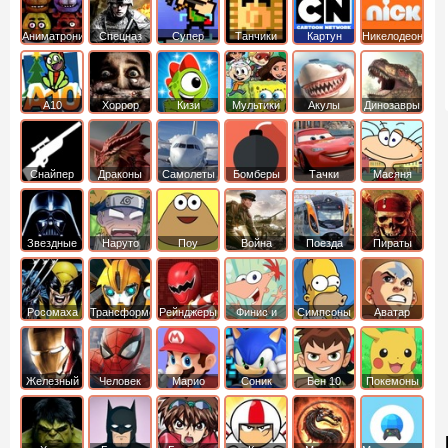
Аниматроники
Спецназ
Супер
Танчики
Картун
Никелодеон
бойцы
нетворк
А10
Хоррор
Кизи
Мультики
Акулы
Динозавры
Снайпер
Драконы
Самолеты
Бомберы
Тачки
Масяня
Звездные
Наруто
Поу
Война
Поезда
Пираты
войны
Карибского
Моря
Росомаха
Трансформеры
Рейнджеры
Финис и
Симпсоны
Аватар
Самураи
Ферб
легенда об
Аанге
Железный
Человек
Марио
Соник
Бен 10
Покемоны
человек
Паук