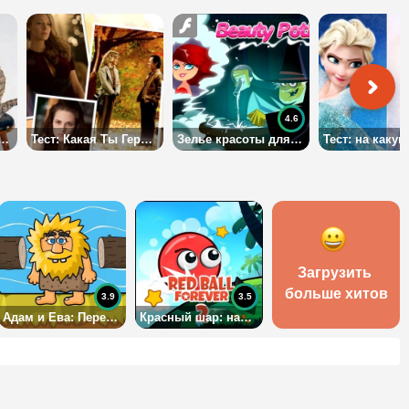
4.6
 Твоё Новое Хобби?
Тест: Какая Ты Героиня Осеннего Фильма?
Зелье красоты для злой колдуньи
Загрузить 
больше хитов
3.9
3.5
Адам и Ева: Переправа
Красный шар: навсегда 2