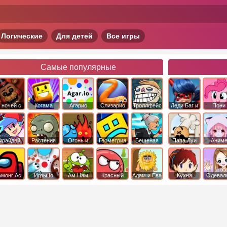
Логические
Для детей
Все игры
Самые популярные
 ночей с
Когама
Агарио
Слизарио
Троллфейс
Леди Баг и
Пони
фредди
квест
Супер Кот
Дружба 
чудо
Фрайдей
Растения
Огонь и
Геометрия
Бешеная
Папа Луи
Аним
Найт
против
Вода
Даш
бабка
Фанкин
Зомби
сбежала из
психушки
Амонг Ас
Игры Io
Ам Ням
Красный
Адам и Ева
Кухня
Одевал
шар
Сары