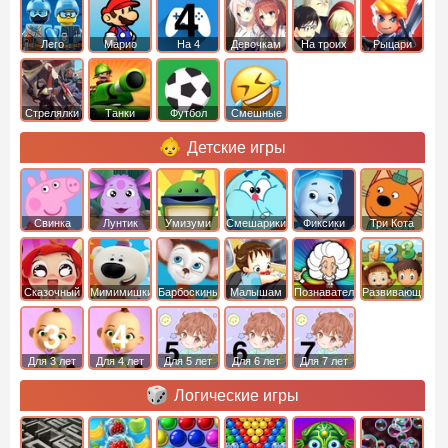
Лего
Марио
На 4
Девочкам
На троих
Рыцари
Стрелялки
Танки
Футбол
Смешные
Детские игры
Свинка
Лунтик
Умизуми
Смешарики
Фиксики
Три Кота
Пеппа
Сказочный
Мимимишки
Барбоскины
Малышам
Познавательные
Развивающие
патруль
Для 3 лет
Для 4 лет
Для 5 лет
Для 6 лет
Для 7 лет
Логические игры