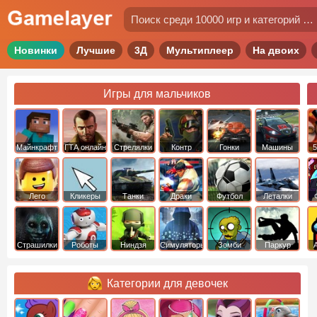
Новинки
Лучшие
3Д
Мультиплеер
На двоих
Игры для мальчиков
Майнкрафт
ГТА онлайн
Стрелялки
Контр
Гонки
Машины
5
Страйк
Лего
Кликеры
Танки
Драки
Футбол
Леталки
Страшилки
Роботы
Ниндзя
Симуляторы
Зомби
Паркур
Категории для девочек