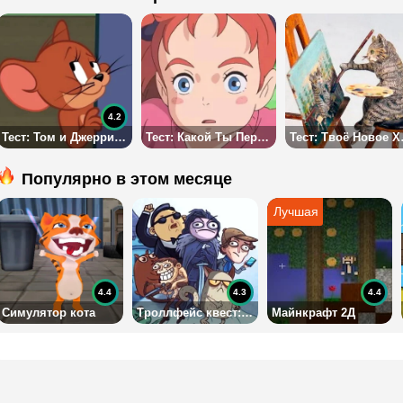
4.2
Тест: Том и Джерри: Истина или ложь
Тест: Какой Ты Персонаж Мультфильма?
Тест:
Популярно в этом месяце
4.4
4.3
4.4
Симулятор кота
Троллфейс квест: битва мемов
Майнкрафт 2Д