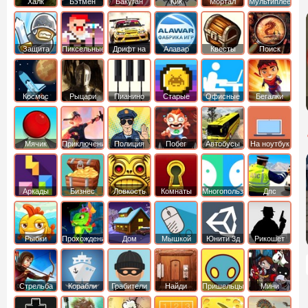
Халк
Бэтмен
Бакуган
Кик
Мортал
Мультиплеер
Бутовский
комбат
Защита
Пиксельные
Дрифт на
Алавар
Квесты
Поиск
королевства
машинах
предметов
Космос
Рыцари
Пианино
Старые
Офисные
Бегалки
Мячик
Приключения
Полиция
Побег
Автобусы
На ноутбук
Аркады
Бизнес
Ловкость
Комнаты
Многопользовательские
Дпс
симуляторы
Рыбки
Прохождение
Дом
Мышкой
Юнити 3д
Рикошет
Cтрельба
Корабли
Грабители
Найди
Пришельцы
Мини
из лука
выход