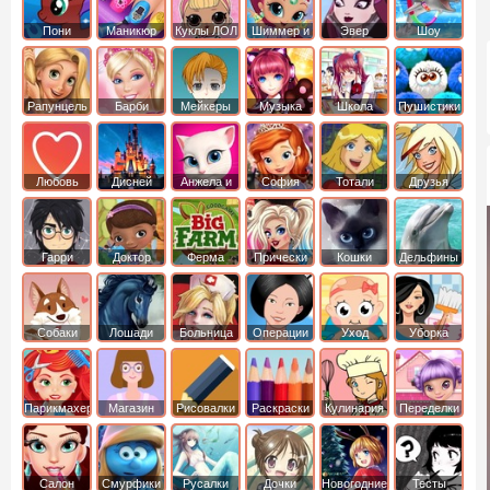
Пони
Маникюр
Куклы ЛОЛ
Шиммер и
Эвер
Шоу
креатор
Шайн
Афтер Хай
дельфинов
Рапунцель
Барби
Мейкеры
Музыка
Школа
Пушистики
Любовь
Дисней
Анжела и
София
Тотали
Друзья
том
Прекрасная
Спайс
ангелов
Гарри
Доктор
Ферма
Прически
Кошки
Дельфины
Поттер
Плюшева
Собаки
Лошади
Больница
Операции
Уход
Уборка
Парикмахер
Магазин
Рисовалки
Раскраски
Кулинария
Переделки
Салон
Смурфики
Русалки
Дочки
Новогодние
Тесты