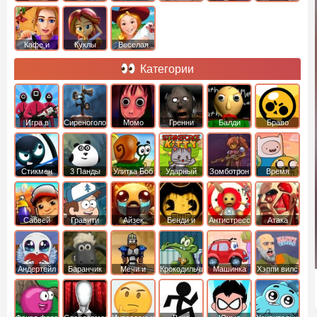
Кафе и
Куклы
Веселая
рестораны
ферма
Категории
Игра в
Сиреноголовый
Момо
Гренни
Балди
Браво
Кальмара
Старс
Стикмен
3 Панды
Улитка Боб
Ударный
Зомботрон
Время
отряд котят
Приключений
Сабвей
Гравити
Айзек
Бенди и
Антистресс
Атака
Серф
Фолз
Чернильная
Титанов
машина
Андертейл
Баранчик
Мечи и
Крокодильчик
Машинка
Хэппи вилс
Шон
Сандали
Свомпи
Вилли