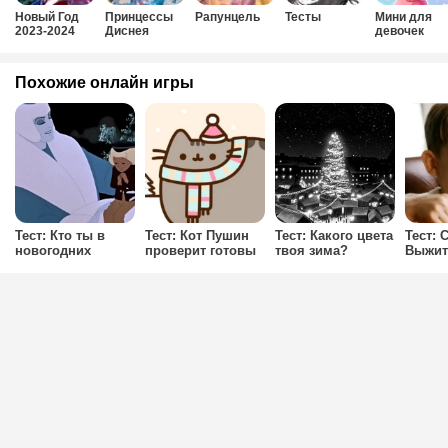
Новый Год
Принцессы
Рапунцель
Тесты
Мини для
2023-2024
Диснея
девочек
Похожие онлайн игры
Тест: Кто ты в
Тест: Кот Пушин
Тест: Какого цвета
Тест:
новогодних
проверит готовы
твоя зима?
Выжит
сказках?
ли вы к Новому
Дома?
Году?