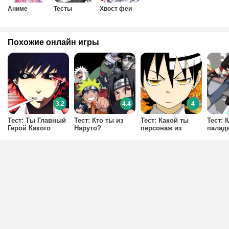
Аниме
Тесты
Хвост феи
Похожие онлайн игры
3.2
4.4
4
Тест: Ты Главный
Тест: Кто ты из
Тест: Какой ты
Тест: 
Герой Какого
Наруто?
персонаж из
палад
Аниме?
аниме
Пожиратель Душ?