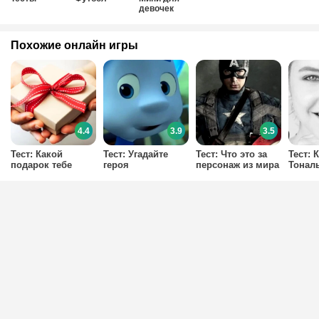
девочек
Похожие онлайн игры
4.4
3.9
3.5
Тест: Какой
Тест: Угадайте
Тест: Что это за
Тест: 
подарок тебе
героя
персонаж из мира
Тонал
подходит?
мультфильма по
Мстителей?
Тебе 
глазам