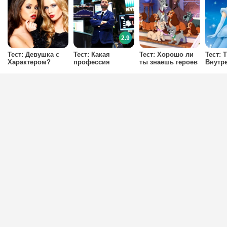
2.9
Тест: Девушка с
Тест: Какая
Тест: Хорошо ли
Тест: 
Характером?
профессия
ты знаешь героев
Внутр
подходит вам
мультфильмов
Принц
больше?
Уолта Диснея?