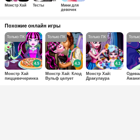
Монстр Хай
Тесты
Мини для
девочек
Похожие онлайн игры
4.5
4.3
4.1
Монстр Хай
Монстр Хай: Клод
Монстр Хай:
Одева
пиццевечеринка
Вульф целует
Дракулаура
Амани
Дракулауру
купает дочурку