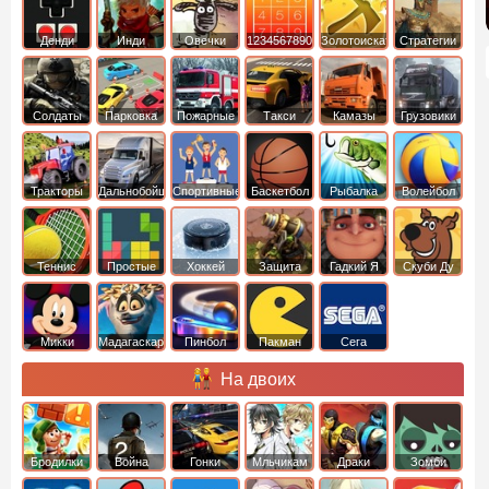
Денди
Инди
Овечки
1234567890
Золотоискатель
Стратегии
идут домой
Солдаты
Парковка
Пожарные
Такси
Камазы
Грузовики
машин
машины
Тракторы
Дальнобойщики
Спортивные
Баскетбол
Рыбалка
Волейбол
Теннис
Простые
Хоккей
Защита
Гадкий Я
Скуби Ду
башни
Микки
Мадагаскар
Пинбол
Пакман
Сега
Маус
На двоих
Бродилки
Война
Гонки
Мльчикам
Драки
Зомби