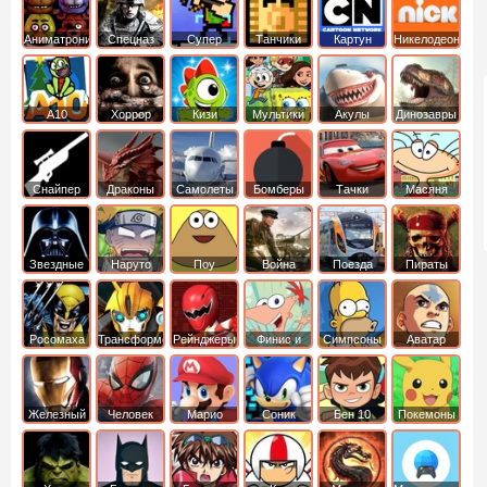
Аниматроники
Спецназ
Супер
Танчики
Картун
Никелодеон
бойцы
нетворк
А10
Хоррор
Кизи
Мультики
Акулы
Динозавры
Снайпер
Драконы
Самолеты
Бомберы
Тачки
Масяня
Звездные
Наруто
Поу
Война
Поезда
Пираты
войны
Карибского
Моря
Росомаха
Трансформеры
Рейнджеры
Финис и
Симпсоны
Аватар
Самураи
Ферб
легенда об
Аанге
Железный
Человек
Марио
Соник
Бен 10
Покемоны
человек
Паук