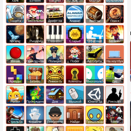
Халк
Бэтмен
Бакуган
Кик
Мортал
Мультиплеер
Бутовский
комбат
Защита
Пиксельные
Дрифт на
Алавар
Квесты
Поиск
королевства
машинах
предметов
Космос
Рыцари
Пианино
Старые
Офисные
Бегалки
Мячик
Приключения
Полиция
Побег
Автобусы
На ноутбук
Аркады
Бизнес
Ловкость
Комнаты
Многопользовательские
Дпс
симуляторы
Рыбки
Прохождение
Дом
Мышкой
Юнити 3д
Рикошет
Cтрельба
Корабли
Грабители
Найди
Пришельцы
Мини
из лука
выход