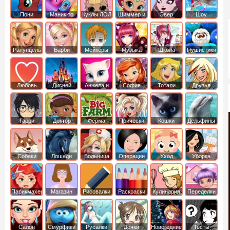
Пони
Маникюр
Куклы ЛОЛ
Шиммер и
Эвер
Шоу
креатор
Шайн
Афтер Хай
дельфинов
Рапунцель
Барби
Мейкеры
Музыка
Школа
Пушистики
Любовь
Дисней
Анжела и
София
Тотали
Друзья
том
Прекрасная
Спайс
ангелов
Гарри
Доктор
Ферма
Прически
Кошки
Дельфины
Поттер
Плюшева
Собаки
Лошади
Больница
Операции
Уход
Уборка
Парикмахер
Магазин
Рисовалки
Раскраски
Кулинария
Переделки
Салон
Смурфики
Русалки
Дочки
Новогодние
Тесты