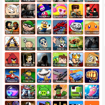
Фризл фраз
Слендермен
Интересные
Векс
Юные
Удивительный
титаны
мир
вперед
Гамбола
Мой
Шутеры
Червячки
Взорви это
Пиксельная
Картонная
шумный
война
башка
дом
Бомж хобо
Воришка
Миньоны
Роботы
Приколы
Счастливая
боб
динозавры
обезьянка
Плохое
Футбол
Крутые
Том и
Бродилки
Выживание
мороженое
головами
джерри
Приключения
Энгри Берс
Побег из
На 1
Песочницы
Убить
Разбуди
тюрьмы
короля
коробку
Машина
Опасное
Рыбка ест
Аварии
Хот вилс
Бокс
ест
оружие
рыбку
машин
машину
Алхимия
Мстители
Плохие
Кактус
Змейка
Эволюция
свинки
маккой