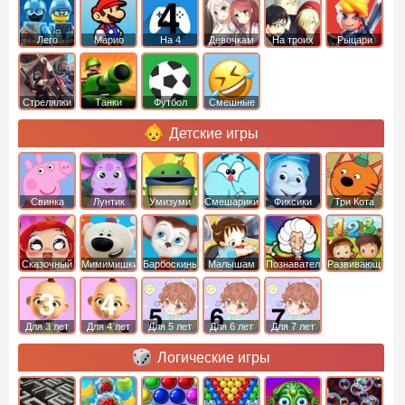
Лего
Марио
На 4
Девочкам
На троих
Рыцари
Стрелялки
Танки
Футбол
Смешные
Детские игры
Свинка
Лунтик
Умизуми
Смешарики
Фиксики
Три Кота
Пеппа
Сказочный
Мимимишки
Барбоскины
Малышам
Познавательные
Развивающие
патруль
Для 3 лет
Для 4 лет
Для 5 лет
Для 6 лет
Для 7 лет
Логические игры