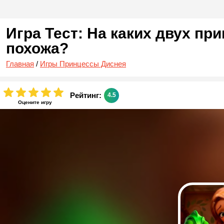
Игра Тест: На каких двух пр
похожа?
Главная
/
Игры Принцессы Диснея
Рейтинг:
4.5
Оцените игру