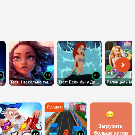
.5
4.8
4.5
исней по рисунку в одну линию
Тест: Насколько ты похожа на Моану?
Тест: Если бы у Дисней Принцесс были сестры, то чьей сестрой стала бы ты?
Загрузить 
больше хитов
4.2
4.1