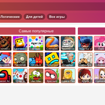
Логические
Для детей
Все игры
Самые популярные
 ночей с
Когама
Агарио
Слизарио
Троллфейс
Леди Баг и
Пони
фредди
квест
Супер Кот
Дружба 
чудо
Фрайдей
Растения
Огонь и
Геометрия
Бешеная
Папа Луи
Аним
Найт
против
Вода
Даш
бабка
Фанкин
Зомби
сбежала из
психушки
Амонг Ас
Игры Io
Ам Ням
Красный
Адам и Ева
Кухня
Одевал
шар
Сары