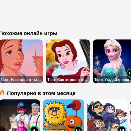
Похожие онлайн игры
4
Тест: Насколько ты похожа на Белль?
Тест: Как хорошо вы помните цвета нарядов Дисней Принцесс?
Тест: Угадай персонажа Д
Популярно в этом месяце
4
4.1
4.3