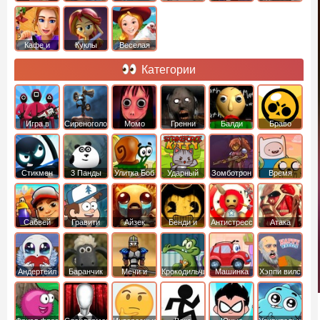
Кафе и
Куклы
Веселая
рестораны
ферма
Категории
Игра в
Сиреноголовый
Момо
Гренни
Балди
Браво
Кальмара
Старс
Стикмен
3 Панды
Улитка Боб
Ударный
Зомботрон
Время
отряд котят
Приключений
Сабвей
Гравити
Айзек
Бенди и
Антистресс
Атака
Серф
Фолз
Чернильная
Титанов
машина
Андертейл
Баранчик
Мечи и
Крокодильчик
Машинка
Хэппи вилс
Шон
Сандали
Свомпи
Вилли