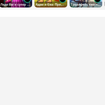
Леди баг и супер кот: пестрый гардероб
Адам и Ева: Пришельцы
Троллфейс квест: битва мемов