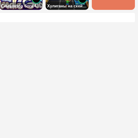
Симулятор бога 4: на русском
Хулиганы на скейтах