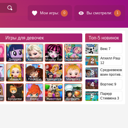
Мои игры:
Вы смотрели:
0
1
Игры для девочек
Топ-5
новинок
Векс 7
Апхилл Раш
Девушки
Холодное
Монстр Хай
Беременные
12
это
Эквестрии
Сердце
Средневековый
воин против
инопланетян
е
Макияж
Поцелуи
Принцессы
Малышка
Диснея
Хейзел
Вортекс 9
Паркур
Стикмена 3
ки
Бродилки
Винкс
Животные
Готовить
еду