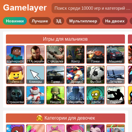
Новинки
Лучшие
3Д
Мультиплеер
На двоих
Игры для мальчиков
Майнкрафт
ГТА онлайн
Стрелялки
Контр
Гонки
Машины
5
Страйк
Лего
Кликеры
Танки
Драки
Футбол
Леталки
Страшилки
Роботы
Ниндзя
Симуляторы
Зомби
Паркур
Категории для девочек