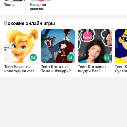
Тесты
Мини для
девочек
Похожие онлайн игры
3.8
4.2
3.5
Тест: Какая ты
Тест: Кто ты из
Тест: Кто живет
Тест: 
новогодняя фея
Тома и Джерри?
внутри Вас?
Супер
Дисней?