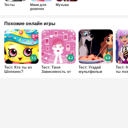
Тесты
Мини для
Музыка
девочек
Похожие онлайн игры
3.1
4.2
4.9
Тест: Кто ты из
Тест: Твоя
Тест: Угадай
Тест: 
Шопкинс?
Зависимость от
мультфильм
ты по
Телефона?
Дисней по еде?
Роуз 