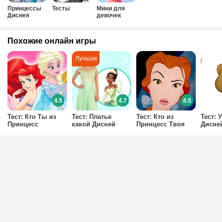
Принцессы
Тесты
Мини для
Диснея
девочек
Похожие онлайн игры
4.5
4.7
4.5
Тест: Кто Ты из
Тест: Платье
Тест: Кто из
Тест: 
Принцесс
какой Дисней
Принцесс Твоя
Дисне
Диснея?
Принцессы тебе
Подруга?
по см
стоит надеть на
эмодз
выпускной?