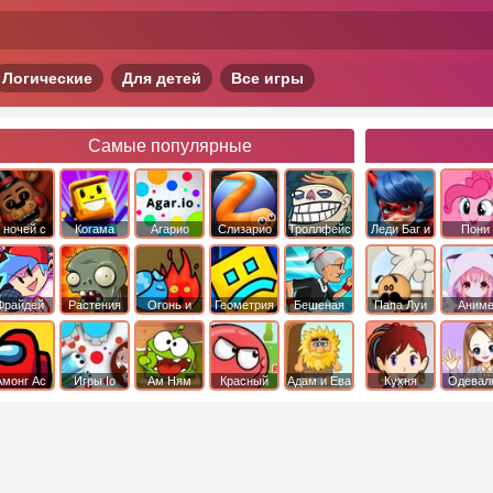
Логические
Для детей
Все игры
Самые популярные
 ночей с
Когама
Агарио
Слизарио
Троллфейс
Леди Баг и
Пони
фредди
квест
Супер Кот
Дружба 
чудо
Фрайдей
Растения
Огонь и
Геометрия
Бешеная
Папа Луи
Аним
Найт
против
Вода
Даш
бабка
Фанкин
Зомби
сбежала из
психушки
Амонг Ас
Игры Io
Ам Ням
Красный
Адам и Ева
Кухня
Одевал
шар
Сары