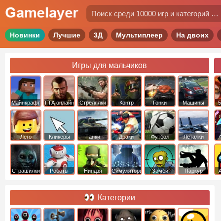
Новинки
Лучшие
3Д
Мультиплеер
На двоих
Игры для мальчиков
Майнкрафт
ГТА онлайн
Стрелялки
Контр
Гонки
Машины
5
Страйк
Лего
Кликеры
Танки
Драки
Футбол
Леталки
Страшилки
Роботы
Ниндзя
Симуляторы
Зомби
Паркур
Категории