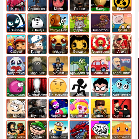
Игра в
Сиреноголовый
Момо
Гренни
Балди
Браво
Кальмара
Старс
Стикмен
3 Панды
Улитка Боб
Ударный
Зомботрон
Время
отряд котят
Приключений
Сабвей
Гравити
Айзек
Бенди и
Антистресс
Атака
Серф
Фолз
Чернильная
Титанов
машина
Андертейл
Баранчик
Мечи и
Крокодильчик
Машинка
Хэппи вилс
Шон
Сандали
Свомпи
Вилли
Фризл фраз
Слендермен
Интересные
Векс
Юные
Удивительный
титаны
мир
вперед
Гамбола
Мой
Шутеры
Червячки
Взорви это
Пиксельная
Картонная
шумный
война
башка
дом
Бомж хобо
Воришка
Миньоны
Роботы
Приколы
Счастливая