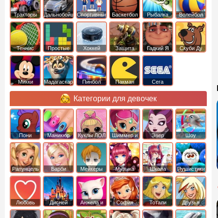
Тракторы
Дальнобойщики
Спортивные
Баскетбол
Рыбалка
Волейбол
Теннис
Простые
Хоккей
Защита
Гадкий Я
Скуби Ду
башни
Микки
Мадагаскар
Пинбол
Пакман
Сега
Маус
Категории для девочек
Пони
Маникюр
Куклы ЛОЛ
Шиммер и
Эвер
Шоу
креатор
Шайн
Афтер Хай
дельфинов
Рапунцель
Барби
Мейкеры
Музыка
Школа
Пушистики
Любовь
Дисней
Анжела и
София
Тотали
Друзья
том
Прекрасная
Спайс
ангелов