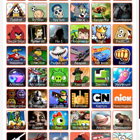
боб
динозавры
обезьянка
Плохое
Футбол
Крутые
Том и
Бродилки
Выживание
мороженое
головами
джерри
Приключения
Энгри Берс
Побег из
На 1
Песочницы
Убить
Разбуди
тюрьмы
короля
коробку
Машина
Опасное
Рыбка ест
Аварии
Хот вилс
Бокс
ест
оружие
рыбку
машин
машину
Алхимия
Мстители
Плохие
Кактус
Змейка
Эволюция
свинки
маккой
Аниматроники
Спецназ
Супер
Танчики
Картун
Никелодеон
бойцы
нетворк
А10
Хоррор
Кизи
Мультики
Акулы
Динозавры