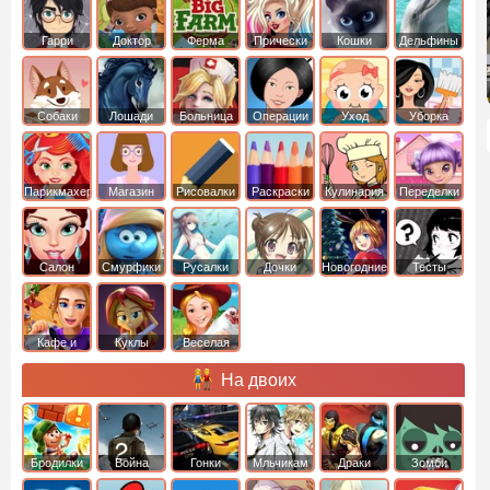
Гарри
Доктор
Ферма
Прически
Кошки
Дельфины
Поттер
Плюшева
Собаки
Лошади
Больница
Операции
Уход
Уборка
Парикмахер
Магазин
Рисовалки
Раскраски
Кулинария
Переделки
Салон
Смурфики
Русалки
Дочки
Новогодние
Тесты
Кафе и
Куклы
Веселая
рестораны
ферма
На двоих
Бродилки
Война
Гонки
Мльчикам
Драки
Зомби