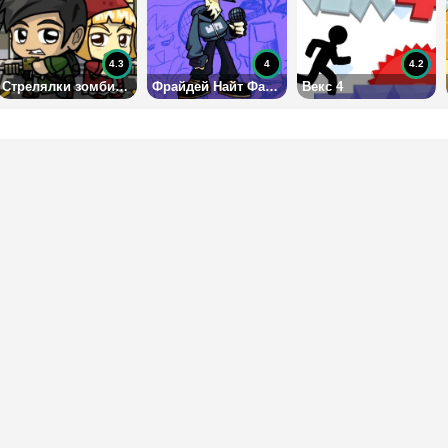
4.3
4
4.2
Стрелялки зомби на 2 с оружием
Фрайдей Найт Фанкин: Таби (Экс-Бойфренд)
Векс 4