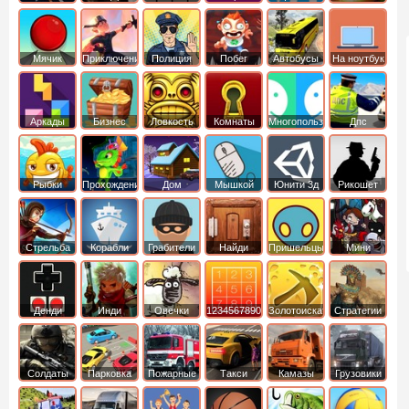
Мячик
Приключения
Полиция
Побег
Автобусы
На ноутбук
Аркады
Бизнес
Ловкость
Комнаты
Многопользовательские
Дпс
симуляторы
Рыбки
Прохождение
Дом
Мышкой
Юнити 3д
Рикошет
Cтрельба
Корабли
Грабители
Найди
Пришельцы
Мини
из лука
выход
Денди
Инди
Овечки
1234567890
Золотоискатель
Стратегии
идут домой
Солдаты
Парковка
Пожарные
Такси
Камазы
Грузовики
машин
машины