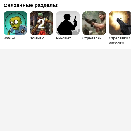
Связанные разделы:
Зомби
Зомби 2
Рикошет
Стрелялки
Стрелялки с
оружием