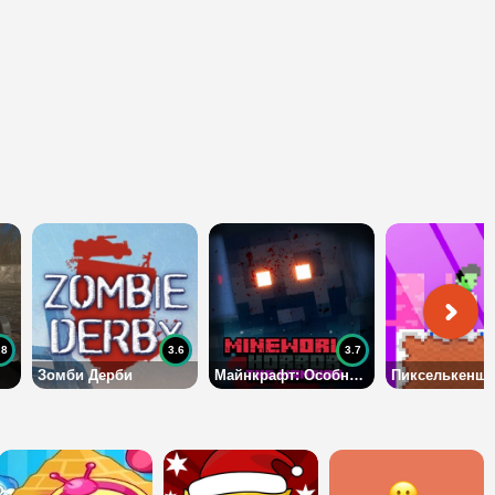
.8
3.6
3.7
Зомби Дерби
Майнкрафт: Особняк Ужасов