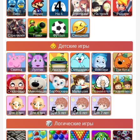
Лего
Марио
На 4
Девочкам
На троих
Рыцари
Стрелялки
Танки
Футбол
Смешные
Детские игры
Свинка
Лунтик
Умизуми
Смешарики
Фиксики
Три Кота
Пеппа
Сказочный
Мимимишки
Барбоскины
Малышам
Познавательные
Развивающие
патруль
Для 3 лет
Для 4 лет
Для 5 лет
Для 6 лет
Для 7 лет
Логические игры