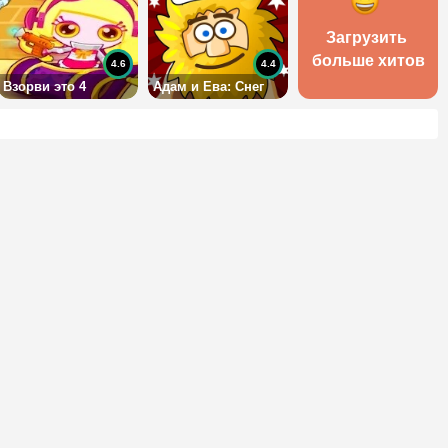
Загрузить 
больше хитов
4.6
4.4
Взорви это 4
Адам и Ева: Снег