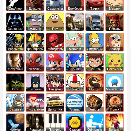
Снайпер
Драконы
Самолеты
Бомберы
Тачки
Масяня
Звездные
Наруто
Поу
Война
Поезда
Пираты
войны
Карибского
Моря
Росомаха
Трансформеры
Рейнджеры
Финис и
Симпсоны
Аватар
Самураи
Ферб
легенда об
Аанге
Железный
Человек
Марио
Соник
Бен 10
Покемоны
человек
Паук
Халк
Бэтмен
Бакуган
Кик
Мортал
Мультиплеер
Бутовский
комбат
Защита
Пиксельные
Дрифт на
Алавар
Квесты
Поиск
королевства
машинах
предметов
Космос
Рыцари
Пианино
Старые
Офисные
Бегалки