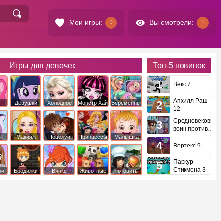
Мои игры:
Вы смотрели:
0
1
Игры для девочек
Топ-5
новинок
Векс 7
Апхилл Раш
Девушки
Холодное
Монстр Хай
Беременные
12
это
Эквестрии
Сердце
Средневековый
воин против
инопланетян
е
Макияж
Поцелуи
Принцессы
Малышка
Диснея
Хейзел
Вортекс 9
Паркур
Стикмена 3
ки
Бродилки
Винкс
Животные
Готовить
еду