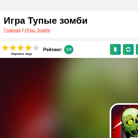
Игра Тупые зомби
Главная
/
Игры Зомби
Рейтинг:
3.8
Оцените игру