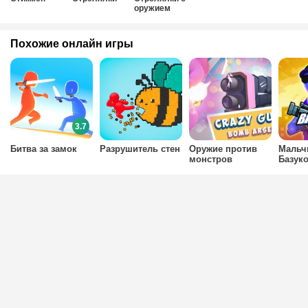
оружием
Похожие онлайн игры
3.7
Битва за замок
Разрушитель стен
Оружие против
Мальч
монстров
Базук