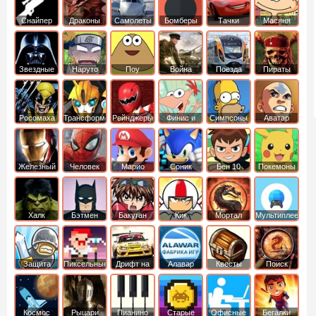
Снайпер
Драконы
Самолеты
Бомберы
Тачки
Масяня
Звездные
Наруто
Поу
Война
Поезда
Пираты
войны
Карибского
Моря
Росомаха
Трансформеры
Рейнджеры
Финис и
Симпсоны
Аватар
Самураи
Ферб
легенда об
Аанге
Железный
Человек
Марио
Соник
Бен 10
Покемоны
человек
Паук
Халк
Бэтмен
Бакуган
Кик
Мортал
Мультиплеер
Бутовский
комбат
Защита
Пиксельные
Дрифт на
Алавар
Квесты
Поиск
королевства
машинах
предметов
Космос
Рыцари
Пианино
Старые
Офисные
Бегалки