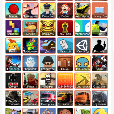
Мячик
Приключения
Полиция
Побег
Автобусы
На ноутбук
Аркады
Бизнес
Ловкость
Комнаты
Многопользовательские
Дпс
симуляторы
Рыбки
Прохождение
Дом
Мышкой
Юнити 3д
Рикошет
Cтрельба
Корабли
Грабители
Найди
Пришельцы
Мини
из лука
выход
Денди
Инди
Овечки
1234567890
Золотоискатель
Стратегии
идут домой
Солдаты
Парковка
Пожарные
Такси
Камазы
Грузовики
машин
машины