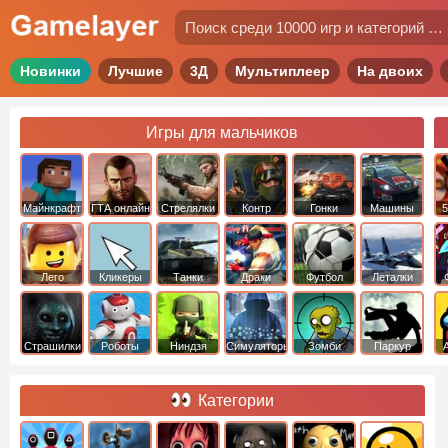
Новинки
Лучшие
3Д
Мультиплеер
На двоих
Игры для мальчиков
Майнкрафт
ГТА онлайн
Стрелялки
Контр
Гонки
Машины
5
Страйк
Лего
Кликеры
Танки
Драки
Футбол
Леталки
Страшилки
Роботы
Ниндзя
Симуляторы
Зомби
Паркур
Категории