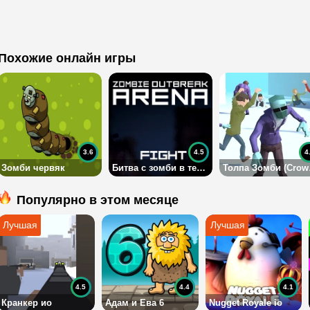
Похожие онлайн игры
3.6
4.5
4
Зомби червяк
Битва с зомби в темноте
Толп
Популярно в этом месяце
4.5
4.4
4.1
Кранкер ио
Адам и Ева 6
Nugget Royale io