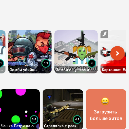
.1
4.3
4
а Зомби (Crowd City 3 io)
Зомби убийцы
Зомби с пушками
Загрузить 
больше хитов
3.6
4.2
Чашка Петри на одного
Стрелялка с реактивным ранцем