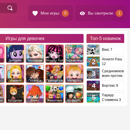
Мои игры:
Вы смотрели:
0
1
Игры для девочек
Топ-5
новинок
Векс 7
Апхилл Раш
Девушки
Холодное
Монстр Хай
Беременные
12
это
Эквестрии
Сердце
Средневековый
воин против
инопланетян
е
Макияж
Поцелуи
Принцессы
Малышка
Диснея
Хейзел
Вортекс 9
Паркур
Стикмена 3
ки
Бродилки
Винкс
Животные
Готовить
еду