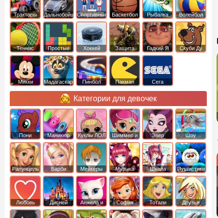
Тракторы
Дальнобойщики
Спортивные
Баскетбол
Рыбалка
Волейбол
Теннис
Простые
Хоккей
Защита
Гадкий Я
Скуби Ду
башни
Микки
Мадагаскар
Пинбол
Пакман
Сега
Маус
Категории для девочек
Пони
Маникюр
Куклы ЛОЛ
Шиммер и
Эвер
Шоу
креатор
Шайн
Афтер Хай
дельфинов
Рапунцель
Барби
Мейкеры
Музыка
Школа
Пушистики
Любовь
Дисней
Анжела и
София
Тотали
Друзья
том
Прекрасная
Спайс
ангелов