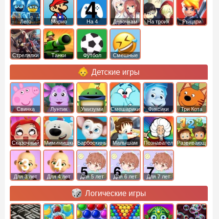
Лего
Марио
На 4
Девочкам
На троих
Рыцари
Стрелялки
Танки
Футбол
Смешные
Детские игры
Свинка
Лунтик
Умизуми
Смешарики
Фиксики
Три Кота
Пеппа
Сказочный
Мимимишки
Барбоскины
Малышам
Познавательные
Развивающие
патруль
Для 3 лет
Для 4 лет
Для 5 лет
Для 6 лет
Для 7 лет
Логические игры