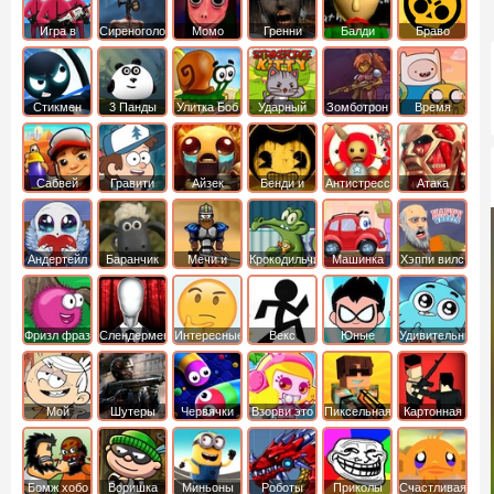
Игра в
Сиреноголовый
Момо
Гренни
Балди
Браво
Кальмара
Старс
Стикмен
3 Панды
Улитка Боб
Ударный
Зомботрон
Время
отряд котят
Приключений
Сабвей
Гравити
Айзек
Бенди и
Антистресс
Атака
Серф
Фолз
Чернильная
Титанов
машина
Андертейл
Баранчик
Мечи и
Крокодильчик
Машинка
Хэппи вилс
Шон
Сандали
Свомпи
Вилли
Фризл фраз
Слендермен
Интересные
Векс
Юные
Удивительный
титаны
мир
вперед
Гамбола
Мой
Шутеры
Червячки
Взорви это
Пиксельная
Картонная
шумный
война
башка
дом
Бомж хобо
Воришка
Миньоны
Роботы
Приколы
Счастливая