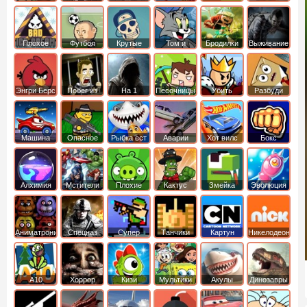
боб
динозавры
обезьянка
Плохое
Футбол
Крутые
Том и
Бродилки
Выживание
мороженое
головами
джерри
Приключения
Энгри Берс
Побег из
На 1
Песочницы
Убить
Разбуди
тюрьмы
короля
коробку
Машина
Опасное
Рыбка ест
Аварии
Хот вилс
Бокс
ест
оружие
рыбку
машин
машину
Алхимия
Мстители
Плохие
Кактус
Змейка
Эволюция
свинки
маккой
Аниматроники
Спецназ
Супер
Танчики
Картун
Никелодеон
бойцы
нетворк
А10
Хоррор
Кизи
Мультики
Акулы
Динозавры