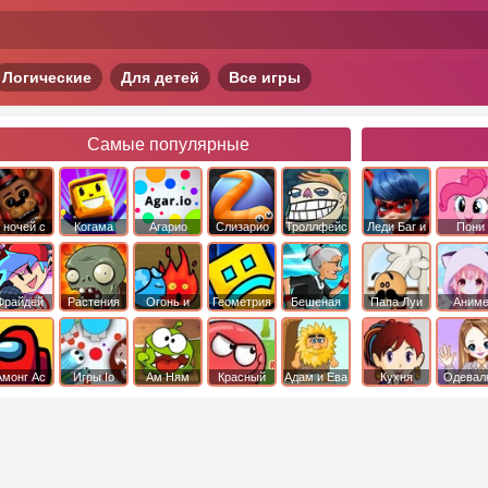
Логические
Для детей
Все игры
Самые популярные
 ночей с
Когама
Агарио
Слизарио
Троллфейс
Леди Баг и
Пони
фредди
квест
Супер Кот
Дружба 
чудо
Фрайдей
Растения
Огонь и
Геометрия
Бешеная
Папа Луи
Аним
Найт
против
Вода
Даш
бабка
Фанкин
Зомби
сбежала из
психушки
Амонг Ас
Игры Io
Ам Ням
Красный
Адам и Ева
Кухня
Одевал
шар
Сары