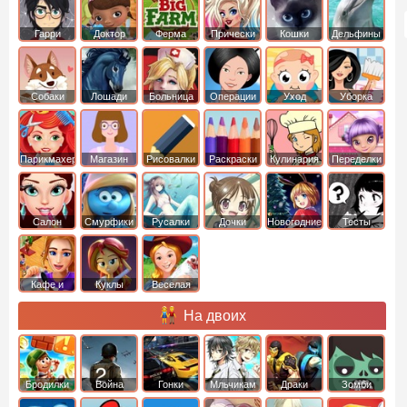
Гарри
Доктор
Ферма
Прически
Кошки
Дельфины
Поттер
Плюшева
Собаки
Лошади
Больница
Операции
Уход
Уборка
Парикмахер
Магазин
Рисовалки
Раскраски
Кулинария
Переделки
Салон
Смурфики
Русалки
Дочки
Новогодние
Тесты
Кафе и
Куклы
Веселая
рестораны
ферма
На двоих
Бродилки
Война
Гонки
Мльчикам
Драки
Зомби