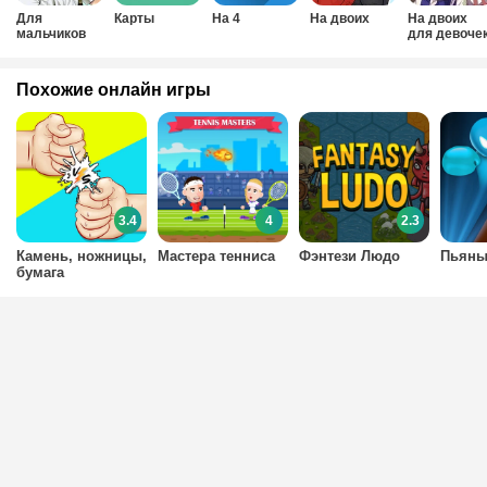
Для
Карты
На 4
На двоих
На двоих
мальчиков
для девоче
на двоих
Похожие онлайн игры
3.4
4
2.3
Камень, ножницы,
Мастера тенниса
Фэнтези Людо
Пьяны
бумага