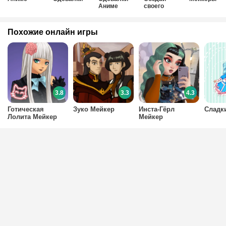
Аниме
своего
персонажа
Аниме
Похожие онлайн игры
3.8
3.3
4.3
Готическая
Зуко Мейкер
Инста-Гёрл
Сладк
Лолита Мейкер
Мейкер