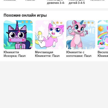
девочек 3-4-
детей 3-4-5
5-6 лет
лет
Похожие онлайн игры
Юникитти
Мечтающая
Юникитти с
Весел
Искорка: Пазл
Юникитти: Пазл
коготками: Пазл
Юники