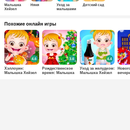
Малышка
Няня
Уход за
Детский сад
Хейзел
малышами
Похожие онлайн игры
4.6
3.6
4.4
Хэллоуин:
Рождественское
Уход за желудком:
Новог
Малышка Хейзел
время: Малышка
Малышка Хейзел
вечер
Хейзел
Малыш