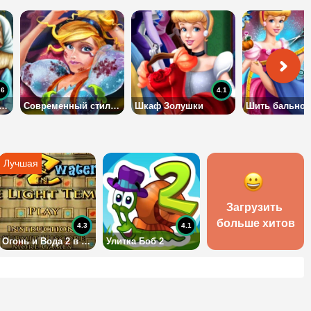
.6
4.1
шка превращается в принцессу
Современный стиль Золушки
Шкаф Золушки
Загрузить 
больше хитов
4.3
4.1
Огонь и Вода 2 в Храме Света
Улитка Боб 2