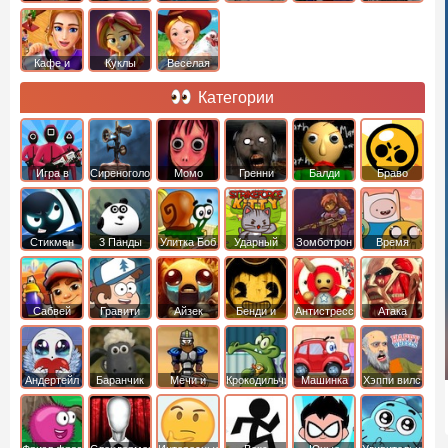
Кафе и
Куклы
Веселая
рестораны
ферма
Категории
Игра в
Сиреноголовый
Момо
Гренни
Балди
Браво
Кальмара
Старс
Стикмен
3 Панды
Улитка Боб
Ударный
Зомботрон
Время
отряд котят
Приключений
Сабвей
Гравити
Айзек
Бенди и
Антистресс
Атака
Серф
Фолз
Чернильная
Титанов
машина
Андертейл
Баранчик
Мечи и
Крокодильчик
Машинка
Хэппи вилс
Шон
Сандали
Свомпи
Вилли