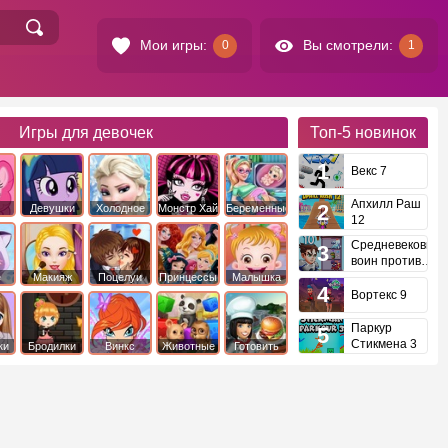
Мои игры:
Вы смотрели:
0
1
Игры для девочек
Топ-5
новинок
Векс 7
Апхилл Раш
Девушки
Холодное
Монстр Хай
Беременные
12
это
Эквестрии
Сердце
Средневековый
воин против
инопланетян
е
Макияж
Поцелуи
Принцессы
Малышка
Диснея
Хейзел
Вортекс 9
Паркур
Стикмена 3
ки
Бродилки
Винкс
Животные
Готовить
еду