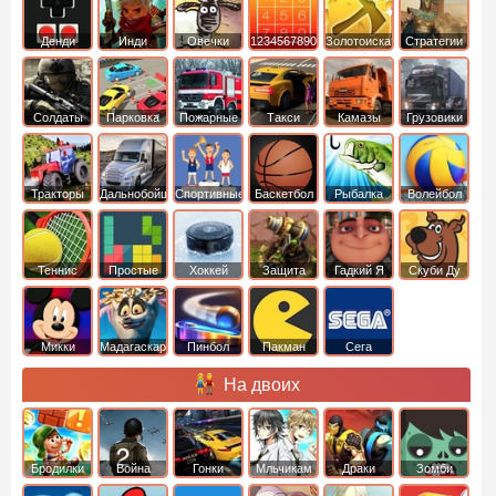
Денди
Инди
Овечки
1234567890
Золотоискатель
Стратегии
идут домой
Солдаты
Парковка
Пожарные
Такси
Камазы
Грузовики
машин
машины
Тракторы
Дальнобойщики
Спортивные
Баскетбол
Рыбалка
Волейбол
Теннис
Простые
Хоккей
Защита
Гадкий Я
Скуби Ду
башни
Микки
Мадагаскар
Пинбол
Пакман
Сега
Маус
На двоих
Бродилки
Война
Гонки
Мльчикам
Драки
Зомби