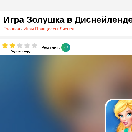
Игра Золушка в Диснейленд
Главная
/
Игры Принцессы Диснея
Рейтинг:
2.3
Оцените игру