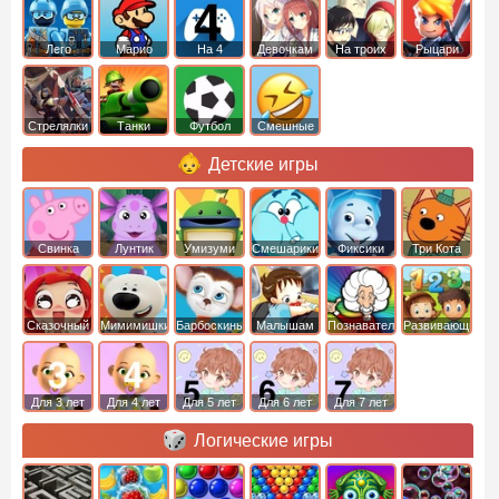
Лего
Марио
На 4
Девочкам
На троих
Рыцари
Стрелялки
Танки
Футбол
Смешные
Детские игры
Свинка
Лунтик
Умизуми
Смешарики
Фиксики
Три Кота
Пеппа
Сказочный
Мимимишки
Барбоскины
Малышам
Познавательные
Развивающие
патруль
Для 3 лет
Для 4 лет
Для 5 лет
Для 6 лет
Для 7 лет
Логические игры