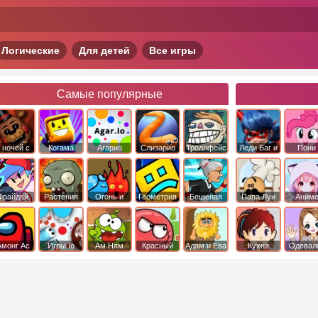
Логические
Для детей
Все игры
Самые популярные
 ночей с
Когама
Агарио
Слизарио
Троллфейс
Леди Баг и
Пони
фредди
квест
Супер Кот
Дружба 
чудо
Фрайдей
Растения
Огонь и
Геометрия
Бешеная
Папа Луи
Аним
Найт
против
Вода
Даш
бабка
Фанкин
Зомби
сбежала из
психушки
Амонг Ас
Игры Io
Ам Ням
Красный
Адам и Ева
Кухня
Одевал
шар
Сары