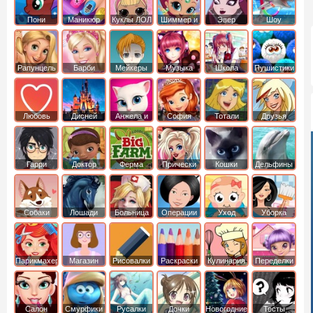
Пони
Маникюр
Куклы ЛОЛ
Шиммер и
Эвер
Шоу
креатор
Шайн
Афтер Хай
дельфинов
Рапунцель
Барби
Мейкеры
Музыка
Школа
Пушистики
Любовь
Дисней
Анжела и
София
Тотали
Друзья
том
Прекрасная
Спайс
ангелов
Гарри
Доктор
Ферма
Прически
Кошки
Дельфины
Поттер
Плюшева
Собаки
Лошади
Больница
Операции
Уход
Уборка
Парикмахер
Магазин
Рисовалки
Раскраски
Кулинария
Переделки
Салон
Смурфики
Русалки
Дочки
Новогодние
Тесты