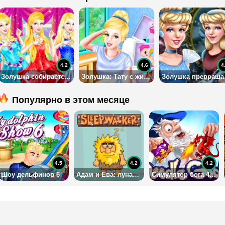
4.2
4.6
4
Золушка собирается на королевский бал
Золушка: Тату с животными
Золу
Популярно в этом месяце
4.5
4.2
4.2
Шоу дельфинов 6
Адам и Ева: лунатик
Симулятор бога 4: на русском