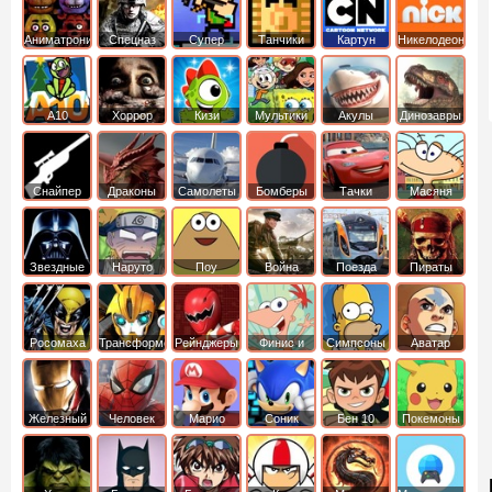
Аниматроники
Спецназ
Супер
Танчики
Картун
Никелодеон
бойцы
нетворк
А10
Хоррор
Кизи
Мультики
Акулы
Динозавры
Снайпер
Драконы
Самолеты
Бомберы
Тачки
Масяня
Звездные
Наруто
Поу
Война
Поезда
Пираты
войны
Карибского
Моря
Росомаха
Трансформеры
Рейнджеры
Финис и
Симпсоны
Аватар
Самураи
Ферб
легенда об
Аанге
Железный
Человек
Марио
Соник
Бен 10
Покемоны
человек
Паук