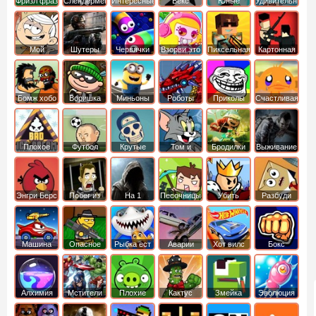
Фризл фраз
Слендермен
Интересные
Векс
Юные
Удивительный
титаны
мир
вперед
Гамбола
Мой
Шутеры
Червячки
Взорви это
Пиксельная
Картонная
шумный
война
башка
дом
Бомж хобо
Воришка
Миньоны
Роботы
Приколы
Счастливая
боб
динозавры
обезьянка
Плохое
Футбол
Крутые
Том и
Бродилки
Выживание
мороженое
головами
джерри
Приключения
Энгри Берс
Побег из
На 1
Песочницы
Убить
Разбуди
тюрьмы
короля
коробку
Машина
Опасное
Рыбка ест
Аварии
Хот вилс
Бокс
ест
оружие
рыбку
машин
машину
Алхимия
Мстители
Плохие
Кактус
Змейка
Эволюция
свинки
маккой