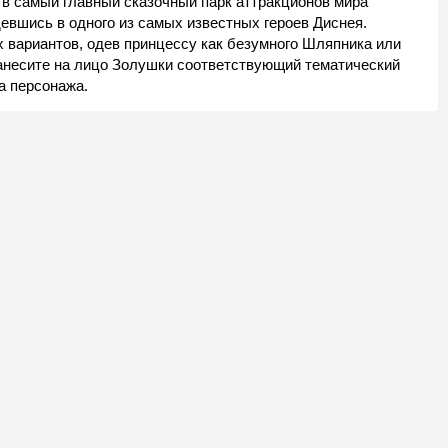
в самый главный сказочный парк аттракционов мира
евшись в одного из самых известных героев Диснея.
 вариантов, одев принцессу как безумного Шляпника или
анесите на лицо Золушки соответствующий тематический
а персонажа.