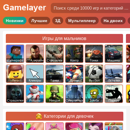
Новинки
Лучшие
3Д
Мультиплеер
На двоих
Игры для мальчиков
Майнкрафт
ГТА онлайн
Стрелялки
Контр
Гонки
Машины
5
Страйк
Лего
Кликеры
Танки
Драки
Футбол
Леталки
Страшилки
Роботы
Ниндзя
Симуляторы
Зомби
Паркур
Категории для девочек