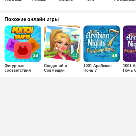
Похожие онлайн игры
3.6
4.2
4.5
Фигурные
Соединяй и
1001 Арабская
1001 А
соответствия
Совмещай
Ночь 7
Ночь 