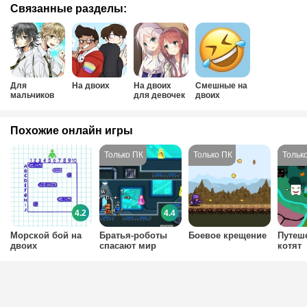
Связанные разделы:
Для
На двоих
На двоих
Смешные на
мальчиков
для девочек
двоих
на двоих
Похожие онлайн игры
4.2
4.4
Морской бой на
Братья-роботы
Боевое крещение
Путеш
двоих
спасают мир
котят