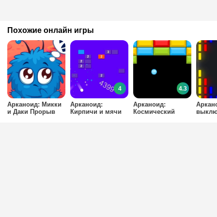
Похожие онлайн игры
4
4.3
Арканоид: Микки
Арканоид:
Арканоид:
Аркан
и Даки Прорыв
Кирпичи и мячи
Космический
выклю
прорыв