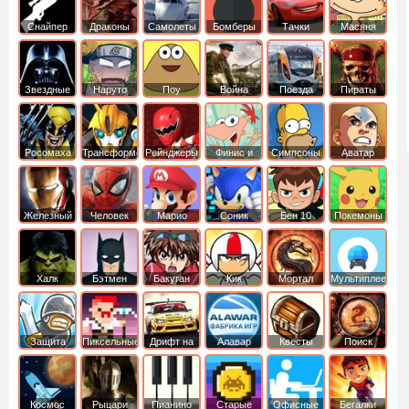
Снайпер
Драконы
Самолеты
Бомберы
Тачки
Масяня
Звездные
Наруто
Поу
Война
Поезда
Пираты
войны
Карибского
Моря
Росомаха
Трансформеры
Рейнджеры
Финис и
Симпсоны
Аватар
Самураи
Ферб
легенда об
Аанге
Железный
Человек
Марио
Соник
Бен 10
Покемоны
человек
Паук
Халк
Бэтмен
Бакуган
Кик
Мортал
Мультиплеер
Бутовский
комбат
Защита
Пиксельные
Дрифт на
Алавар
Квесты
Поиск
королевства
машинах
предметов
Космос
Рыцари
Пианино
Старые
Офисные
Бегалки