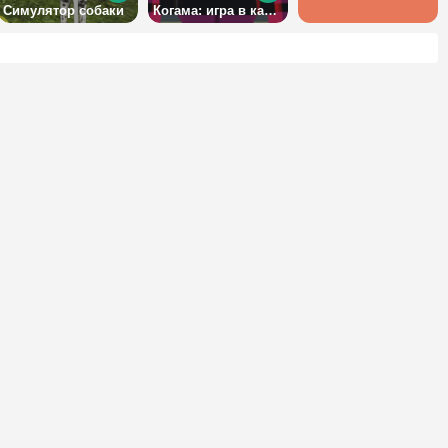
Симулятор собаки
Когама: игра в кальмара 2