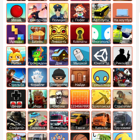
Мячик
Приключения
Полиция
Побег
Автобусы
На ноутбук
Аркады
Бизнес
Ловкость
Комнаты
Многопользовательские
Дпс
симуляторы
Рыбки
Прохождение
Дом
Мышкой
Юнити 3д
Рикошет
Cтрельба
Корабли
Грабители
Найди
Пришельцы
Мини
из лука
выход
Денди
Инди
Овечки
1234567890
Золотоискатель
Стратегии
идут домой
Солдаты
Парковка
Пожарные
Такси
Камазы
Грузовики
машин
машины