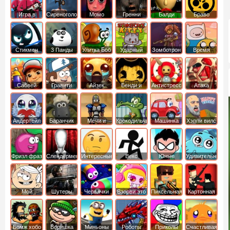
Игра в
Сиреноголовый
Момо
Гренни
Балди
Браво
Кальмара
Старс
Стикмен
3 Панды
Улитка Боб
Ударный
Зомботрон
Время
отряд котят
Приключений
Сабвей
Гравити
Айзек
Бенди и
Антистресс
Атака
Серф
Фолз
Чернильная
Титанов
машина
Андертейл
Баранчик
Мечи и
Крокодильчик
Машинка
Хэппи вилс
Шон
Сандали
Свомпи
Вилли
Фризл фраз
Слендермен
Интересные
Векс
Юные
Удивительный
титаны
мир
вперед
Гамбола
Мой
Шутеры
Червячки
Взорви это
Пиксельная
Картонная
шумный
война
башка
дом
Бомж хобо
Воришка
Миньоны
Роботы
Приколы
Счастливая