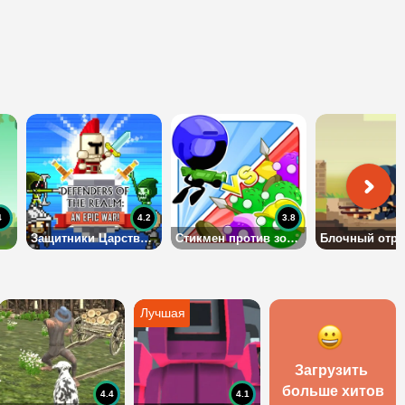
4
4.2
3.8
Защитники Царства: эпическая война
Стикмен против зомби
Блочный отр
Загрузить 
больше хитов
4.4
4.1