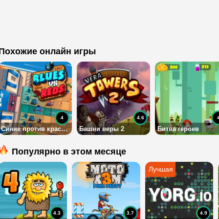
Похожие онлайн игры
4
4.6
Синие против красных
Башни веры 2
Битва героев
Популярно в этом месяце
4.3
3.7
4.9