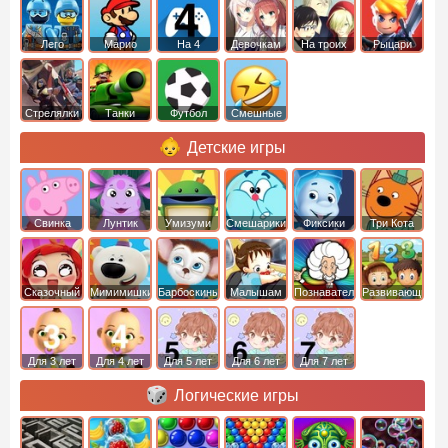
Лего
Марио
На 4
Девочкам
На троих
Рыцари
Стрелялки
Танки
Футбол
Смешные
Детские игры
Свинка
Лунтик
Умизуми
Смешарики
Фиксики
Три Кота
Пеппа
Сказочный
Мимимишки
Барбоскины
Малышам
Познавательные
Развивающие
патруль
Для 3 лет
Для 4 лет
Для 5 лет
Для 6 лет
Для 7 лет
Логические игры