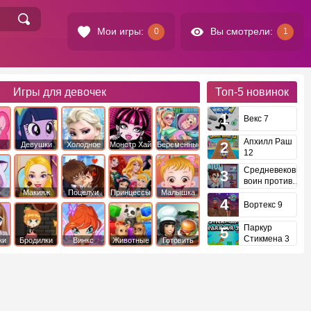
Мои игры:
Вы смотрели:
0
1
Игры для девочек
Топ-5
новинок
Векс 7
Апхилл Раш
Девушки
Холодное
Монстр Хай
Беременные
12
это
Эквестрии
Сердце
Средневековый
воин против
инопланетян
е
Макияж
Поцелуи
Принцессы
Малышка
Диснея
Хейзел
Вортекс 9
Паркур
Стикмена 3
ки
Бродилки
Винкс
Животные
Готовить
еду