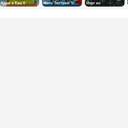
Адам и Ева 4
Мото Экстрим 5: бассейн
Йорг ио