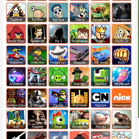
боб
динозавры
обезьянка
Плохое
Футбол
Крутые
Том и
Бродилки
Выживание
мороженое
головами
джерри
Приключения
Энгри Берс
Побег из
На 1
Песочницы
Убить
Разбуди
тюрьмы
короля
коробку
Машина
Опасное
Рыбка ест
Аварии
Хот вилс
Бокс
ест
оружие
рыбку
машин
машину
Алхимия
Мстители
Плохие
Кактус
Змейка
Эволюция
свинки
маккой
Аниматроники
Спецназ
Супер
Танчики
Картун
Никелодеон
бойцы
нетворк
А10
Хоррор
Кизи
Мультики
Акулы
Динозавры