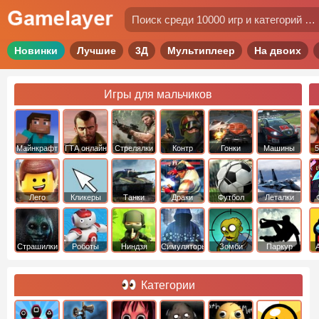
Новинки
Лучшие
3Д
Мультиплеер
На двоих
Игры для мальчиков
Майнкрафт
ГТА онлайн
Стрелялки
Контр
Гонки
Машины
5
Страйк
Лего
Кликеры
Танки
Драки
Футбол
Леталки
Страшилки
Роботы
Ниндзя
Симуляторы
Зомби
Паркур
Категории