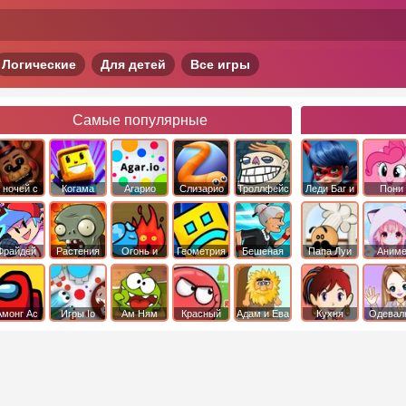
Логические
Для детей
Все игры
Самые популярные
 ночей с
Когама
Агарио
Слизарио
Троллфейс
Леди Баг и
Пони
фредди
квест
Супер Кот
Дружба 
чудо
Фрайдей
Растения
Огонь и
Геометрия
Бешеная
Папа Луи
Аним
Найт
против
Вода
Даш
бабка
Фанкин
Зомби
сбежала из
психушки
Амонг Ас
Игры Io
Ам Ням
Красный
Адам и Ева
Кухня
Одевал
шар
Сары