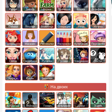
Гарри
Доктор
Ферма
Прически
Кошки
Дельфины
Поттер
Плюшева
Собаки
Лошади
Больница
Операции
Уход
Уборка
Парикмахер
Магазин
Рисовалки
Раскраски
Кулинария
Переделки
Салон
Смурфики
Русалки
Дочки
Новогодние
Тесты
Кафе и
Куклы
Веселая
рестораны
ферма
На двоих
Бродилки
Война
Гонки
Мльчикам
Драки
Зомби