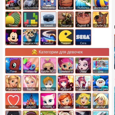
Тракторы
Дальнобойщики
Спортивные
Баскетбол
Рыбалка
Волейбол
Теннис
Простые
Хоккей
Защита
Гадкий Я
Скуби Ду
башни
Микки
Мадагаскар
Пинбол
Пакман
Сега
Маус
Категории для девочек
Пони
Маникюр
Куклы ЛОЛ
Шиммер и
Эвер
Шоу
креатор
Шайн
Афтер Хай
дельфинов
Рапунцель
Барби
Мейкеры
Музыка
Школа
Пушистики
Любовь
Дисней
Анжела и
София
Тотали
Друзья
том
Прекрасная
Спайс
ангелов