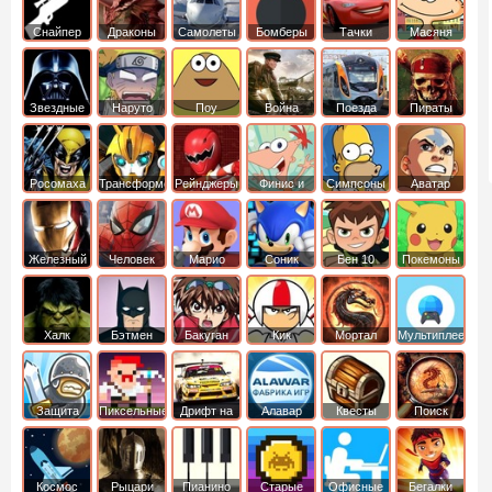
Снайпер
Драконы
Самолеты
Бомберы
Тачки
Масяня
Звездные
Наруто
Поу
Война
Поезда
Пираты
войны
Карибского
Моря
Росомаха
Трансформеры
Рейнджеры
Финис и
Симпсоны
Аватар
Самураи
Ферб
легенда об
Аанге
Железный
Человек
Марио
Соник
Бен 10
Покемоны
человек
Паук
Халк
Бэтмен
Бакуган
Кик
Мортал
Мультиплеер
Бутовский
комбат
Защита
Пиксельные
Дрифт на
Алавар
Квесты
Поиск
королевства
машинах
предметов
Космос
Рыцари
Пианино
Старые
Офисные
Бегалки