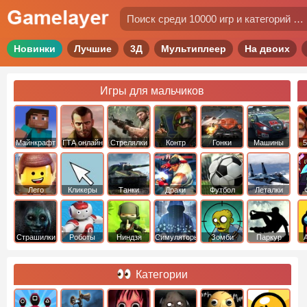
Новинки
Лучшие
3Д
Мультиплеер
На двоих
Игры для мальчиков
Майнкрафт
ГТА онлайн
Стрелялки
Контр
Гонки
Машины
5
Страйк
Лего
Кликеры
Танки
Драки
Футбол
Леталки
Страшилки
Роботы
Ниндзя
Симуляторы
Зомби
Паркур
Категории