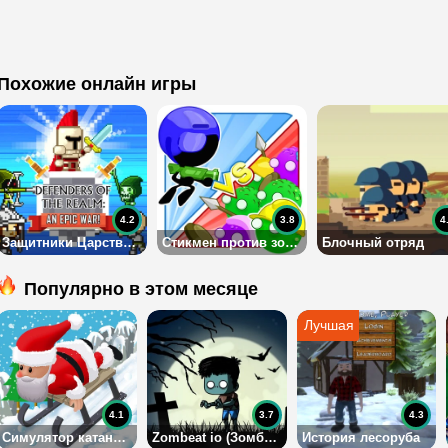
Похожие онлайн игры
4.2
3.8
4
Защитники Царства: эпическая война
Стикмен против зомби
Блочный отряд
Популярно в этом месяце
4.1
3.7
4.3
Симулятор катания на санках
Zombeat io (Зомбит ИО)
История лесоруба