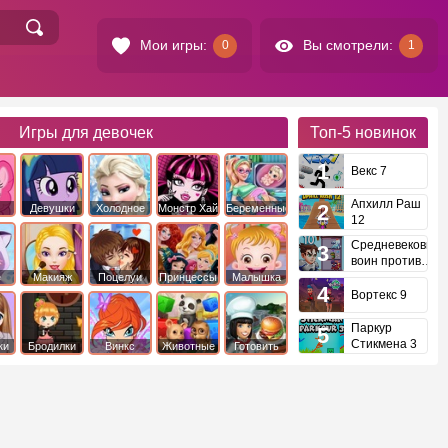
Мои игры:
Вы смотрели:
0
1
Игры для девочек
Топ-5
новинок
Векс 7
Апхилл Раш
Девушки
Холодное
Монстр Хай
Беременные
12
это
Эквестрии
Сердце
Средневековый
воин против
инопланетян
е
Макияж
Поцелуи
Принцессы
Малышка
Диснея
Хейзел
Вортекс 9
Паркур
Стикмена 3
ки
Бродилки
Винкс
Животные
Готовить
еду