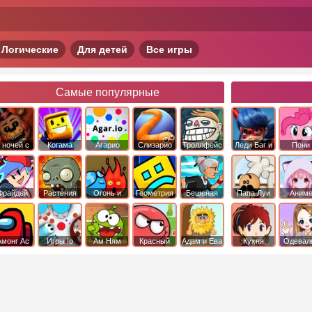
Логические
Для детей
Все игры
Самые популярные
 ночей с
Когама
Агарио
Слизарио
Троллфейс
Леди Баг и
Пони
фредди
квест
Супер Кот
Дружба 
чудо
Фрайдей
Растения
Огонь и
Геометрия
Бешеная
Папа Луи
Аним
Найт
против
Вода
Даш
бабка
Фанкин
Зомби
сбежала из
психушки
Амонг Ас
Игры Io
Ам Ням
Красный
Адам и Ева
Кухня
Одевал
шар
Сары