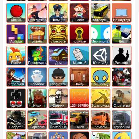
Мячик
Приключения
Полиция
Побег
Автобусы
На ноутбук
Аркады
Бизнес
Ловкость
Комнаты
Многопользовательские
Дпс
симуляторы
Рыбки
Прохождение
Дом
Мышкой
Юнити 3д
Рикошет
Cтрельба
Корабли
Грабители
Найди
Пришельцы
Мини
из лука
выход
Денди
Инди
Овечки
1234567890
Золотоискатель
Стратегии
идут домой
Солдаты
Парковка
Пожарные
Такси
Камазы
Грузовики
машин
машины