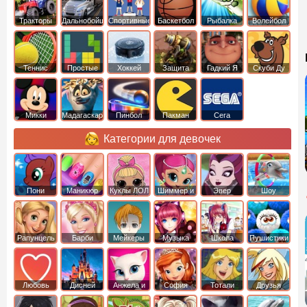
Тракторы
Дальнобойщики
Спортивные
Баскетбол
Рыбалка
Волейбол
Теннис
Простые
Хоккей
Защита
Гадкий Я
Скуби Ду
башни
Микки
Мадагаскар
Пинбол
Пакман
Сега
Маус
Категории для девочек
Пони
Маникюр
Куклы ЛОЛ
Шиммер и
Эвер
Шоу
креатор
Шайн
Афтер Хай
дельфинов
Рапунцель
Барби
Мейкеры
Музыка
Школа
Пушистики
Любовь
Дисней
Анжела и
София
Тотали
Друзья
том
Прекрасная
Спайс
ангелов