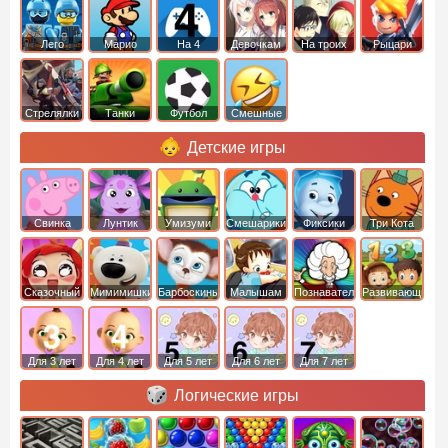
Лего
Марио
На 4
Девочкам
На троих
Рыцари
Стрелялки
Танки
Футбол
Смешные
Детские игры
Свинка
Лунтик
Умизуми
Смешарики
Фиксики
Три Кота
Пеппа
Сказочный
Мимимишки
Барбоскины
Малышам
Познавательные
Развивающие
патруль
Для 3 лет
Для 4 лет
Для 5 лет
Для 6 лет
Для 7 лет
Логические игры