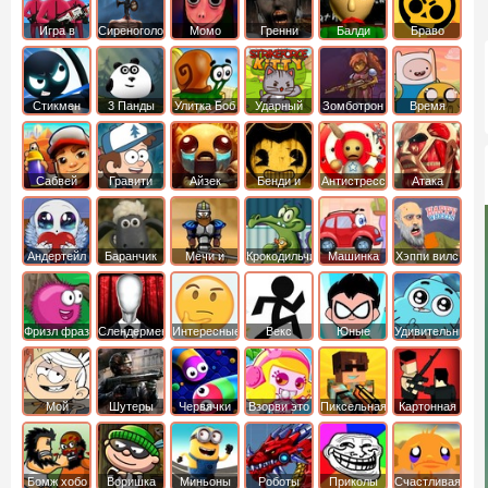
Игра в
Сиреноголовый
Момо
Гренни
Балди
Браво
Кальмара
Старс
Стикмен
3 Панды
Улитка Боб
Ударный
Зомботрон
Время
отряд котят
Приключений
Сабвей
Гравити
Айзек
Бенди и
Антистресс
Атака
Серф
Фолз
Чернильная
Титанов
машина
Андертейл
Баранчик
Мечи и
Крокодильчик
Машинка
Хэппи вилс
Шон
Сандали
Свомпи
Вилли
Фризл фраз
Слендермен
Интересные
Векс
Юные
Удивительный
титаны
мир
вперед
Гамбола
Мой
Шутеры
Червячки
Взорви это
Пиксельная
Картонная
шумный
война
башка
дом
Бомж хобо
Воришка
Миньоны
Роботы
Приколы
Счастливая