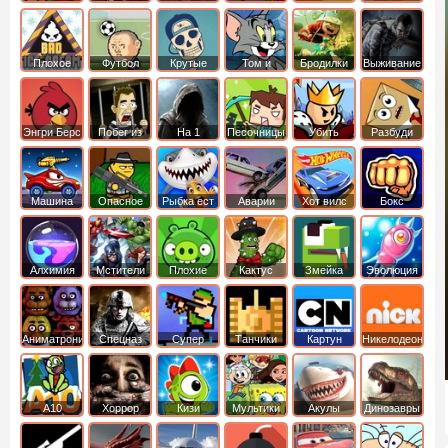
боб
динозавры
обезьянка
Плохое
Футбол
Крутые
Том и
Бродилки
Выживание
мороженое
головами
джерри
Приключения
Энгри Берс
Побег из
На 1
Песочницы
Убить
Разбуди
тюрьмы
короля
коробку
Машина
Опасное
Рыбка ест
Аварии
Хот вилс
Бокс
ест
оружие
рыбку
машин
машину
Алхимия
Мстители
Плохие
Кактус
Змейка
Эволюция
свинки
маккой
Аниматроники
Спецназ
Супер
Танчики
Картун
Никелодеон
бойцы
нетворк
А10
Хоррор
Кизи
Мультики
Акулы
Динозавры