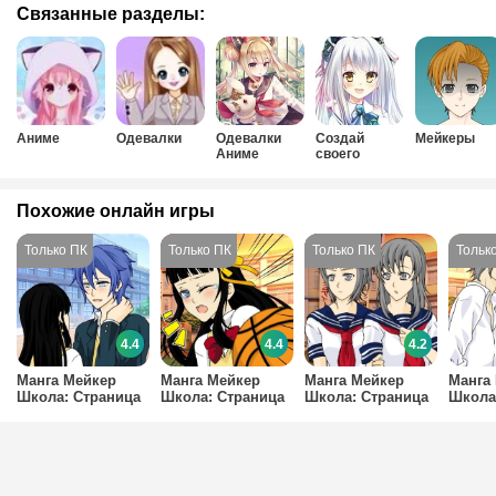
Связанные разделы:
Аниме
Одевалки
Одевалки
Создай
Мейкеры
Аниме
своего
персонажа
Аниме
Похожие онлайн игры
4.4
4.4
4.2
Манга Мейкер
Манга Мейкер
Манга Мейкер
Манга
Школа: Страница
Школа: Страница
Школа: Страница
Школа
4
3
2
1