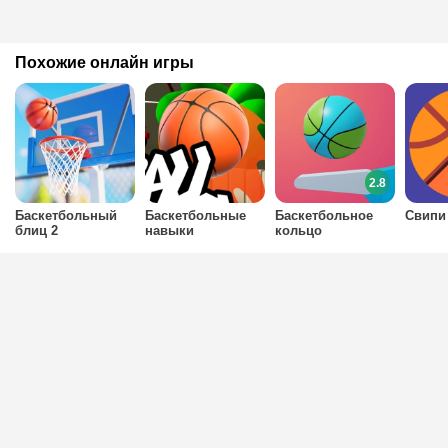
Похожие онлайн игры
2.8
Баскетбольный
Баскетбольные
Баскетбольное
Свипи
блиц 2
навыки
кольцо