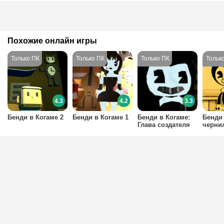
Похожие онлайн игры
4.3
4.2
3.3
Бенди в Когаме 2
Бенди в Когаме 1
Бенди в Когаме:
Бенди
Глава создателя
черни
машин
перва