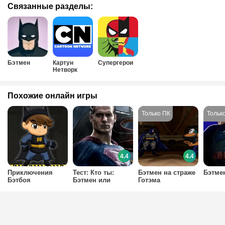
Связанные разделы:
Бэтмен
Картун
Супергерои
Нетворк
Похожие онлайн игры
4.4
4.4
Приключения
Тест: Кто ты:
Бэтмен на страже
Бэтме
Бэтбоя
Бэтмен или
Готэма
Супермен?