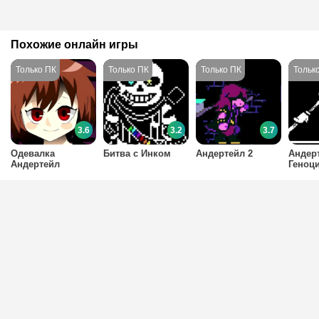
Похожие онлайн игры
3.6
3.2
3.7
Одевалка
Битва с Инком
Андертейл 2
Андер
Андертейл
Геноц