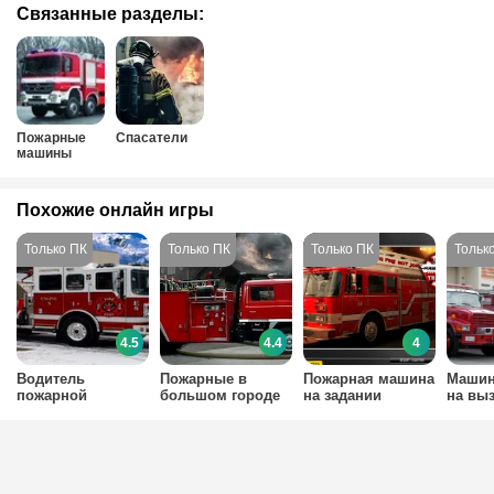
Связанные разделы:
Пожарные
Спасатели
машины
Похожие онлайн игры
4.5
4.4
4
Водитель
Пожарные в
Пожарная машина
Машин
пожарной
большом городе
на задании
на вы
машины