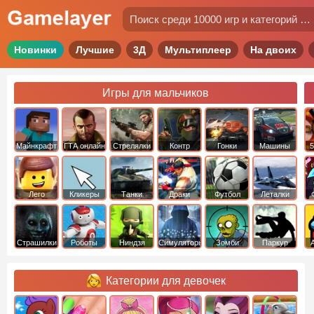
Новинки
Лучшие
3Д
Мультиплеер
На двоих
Игры для мальчиков
Майнкрафт
ГТА онлайн
Стрелялки
Контр
Гонки
Машины
5
Страйк
Лего
Кликеры
Танки
Драки
Футбол
Леталки
Страшилки
Роботы
Ниндзя
Симуляторы
Зомби
Паркур
Категории для девочек