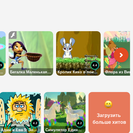
.5
4.4
Против сестер Трикс
Бегалка Маленькая фея
Кролик Кико в поисках морковки
Загрузить 
больше хитов
4.2
4.2
Адам и Ева 5: Зомби
Симулятор Единорога