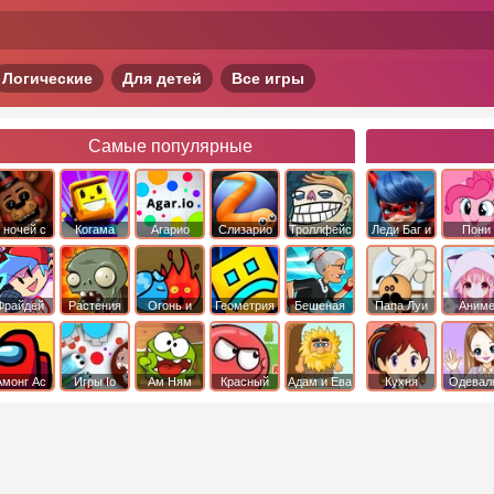
Логические
Для детей
Все игры
Самые популярные
 ночей с
Когама
Агарио
Слизарио
Троллфейс
Леди Баг и
Пони
фредди
квест
Супер Кот
Дружба 
чудо
Фрайдей
Растения
Огонь и
Геометрия
Бешеная
Папа Луи
Аним
Найт
против
Вода
Даш
бабка
Фанкин
Зомби
сбежала из
психушки
Амонг Ас
Игры Io
Ам Ням
Красный
Адам и Ева
Кухня
Одевал
шар
Сары