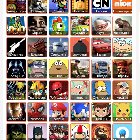
Аниматроники
Спецназ
Супер
Танчики
Картун
Никелодеон
бойцы
нетворк
А10
Хоррор
Кизи
Мультики
Акулы
Динозавры
Снайпер
Драконы
Самолеты
Бомберы
Тачки
Масяня
Звездные
Наруто
Поу
Война
Поезда
Пираты
войны
Карибского
Моря
Росомаха
Трансформеры
Рейнджеры
Финис и
Симпсоны
Аватар
Самураи
Ферб
легенда об
Аанге
Железный
Человек
Марио
Соник
Бен 10
Покемоны
человек
Паук