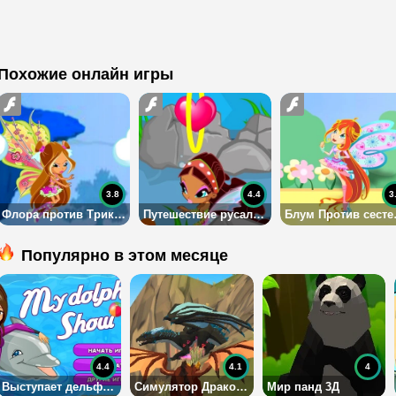
Похожие онлайн игры
3.8
4.4
3
Флора против Трикс и жутких монстров
Путешествие русалки Лейлы
Блум 
Популярно в этом месяце
4.4
4.1
4
Выступает дельфин 1
Симулятор Дракона 3Д
Мир панд 3Д