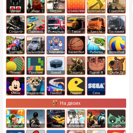
Денди
Инди
Овечки
1234567890
Золотоискатель
Стратегии
идут домой
Солдаты
Парковка
Пожарные
Такси
Камазы
Грузовики
машин
машины
Тракторы
Дальнобойщики
Спортивные
Баскетбол
Рыбалка
Волейбол
Теннис
Простые
Хоккей
Защита
Гадкий Я
Скуби Ду
башни
Микки
Мадагаскар
Пинбол
Пакман
Сега
Маус
На двоих
Бродилки
Война
Гонки
Мльчикам
Драки
Зомби