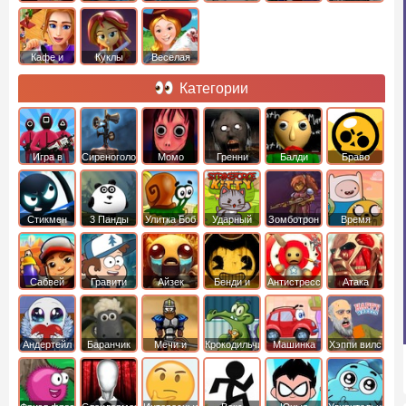
Кафе и
Куклы
Веселая
рестораны
ферма
Категории
Игра в
Сиреноголовый
Момо
Гренни
Балди
Браво
Кальмара
Старс
Стикмен
3 Панды
Улитка Боб
Ударный
Зомботрон
Время
отряд котят
Приключений
Сабвей
Гравити
Айзек
Бенди и
Антистресс
Атака
Серф
Фолз
Чернильная
Титанов
машина
Андертейл
Баранчик
Мечи и
Крокодильчик
Машинка
Хэппи вилс
Шон
Сандали
Свомпи
Вилли