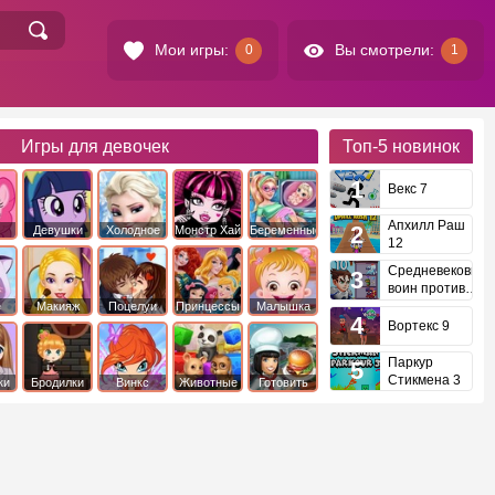
Мои игры:
Вы смотрели:
0
1
Игры для девочек
Топ-5
новинок
Векс 7
Апхилл Раш
Девушки
Холодное
Монстр Хай
Беременные
12
это
Эквестрии
Сердце
Средневековый
воин против
инопланетян
е
Макияж
Поцелуи
Принцессы
Малышка
Диснея
Хейзел
Вортекс 9
Паркур
Стикмена 3
ки
Бродилки
Винкс
Животные
Готовить
еду