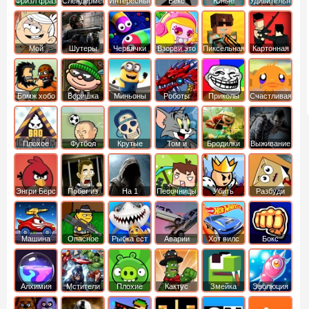
Фризл фраз
Слендермен
Интересные
Векс
Юные
Удивительный
титаны
мир
вперед
Гамбола
Мой
Шутеры
Червячки
Взорви это
Пиксельная
Картонная
шумный
война
башка
дом
Бомж хобо
Воришка
Миньоны
Роботы
Приколы
Счастливая
боб
динозавры
обезьянка
Плохое
Футбол
Крутые
Том и
Бродилки
Выживание
мороженое
головами
джерри
Приключения
Энгри Берс
Побег из
На 1
Песочницы
Убить
Разбуди
тюрьмы
короля
коробку
Машина
Опасное
Рыбка ест
Аварии
Хот вилс
Бокс
ест
оружие
рыбку
машин
машину
Алхимия
Мстители
Плохие
Кактус
Змейка
Эволюция
свинки
маккой