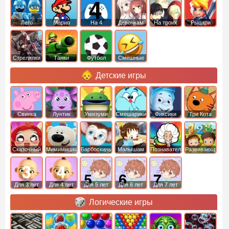
Лего
Марио
На 4
Девочкам
На троих
Рыцари
Стрелялки
Танки
Футбол
Смешные
Детские игры
Свинка
Лунтик
Умизуми
Смешарики
Фиксики
Три Кота
Пеппа
Сказочный
Мимимишки
Барбоскины
Малышам
Познавательные
Развивающие
патруль
Для 3 лет
Для 4 лет
Для 5 лет
Для 6 лет
Для 7 лет
Логические игры