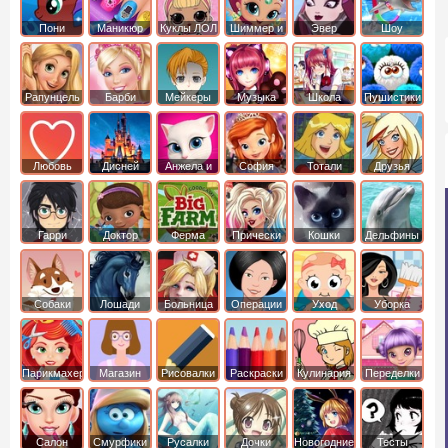
Пони
Маникюр
Куклы ЛОЛ
Шиммер и
Эвер
Шоу
креатор
Шайн
Афтер Хай
дельфинов
Рапунцель
Барби
Мейкеры
Музыка
Школа
Пушистики
Любовь
Дисней
Анжела и
София
Тотали
Друзья
том
Прекрасная
Спайс
ангелов
Гарри
Доктор
Ферма
Прически
Кошки
Дельфины
Поттер
Плюшева
Собаки
Лошади
Больница
Операции
Уход
Уборка
Парикмахер
Магазин
Рисовалки
Раскраски
Кулинария
Переделки
Салон
Смурфики
Русалки
Дочки
Новогодние
Тесты