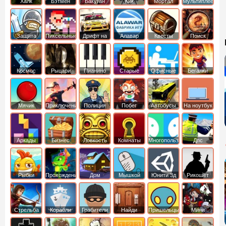
Халк
Бэтмен
Бакуган
Кик
Мортал
Мультиплеер
Бутовский
комбат
Защита
Пиксельные
Дрифт на
Алавар
Квесты
Поиск
королевства
машинах
предметов
Космос
Рыцари
Пианино
Старые
Офисные
Бегалки
Мячик
Приключения
Полиция
Побег
Автобусы
На ноутбук
Аркады
Бизнес
Ловкость
Комнаты
Многопользовательские
Дпс
симуляторы
Рыбки
Прохождение
Дом
Мышкой
Юнити 3д
Рикошет
Cтрельба
Корабли
Грабители
Найди
Пришельцы
Мини
из лука
выход