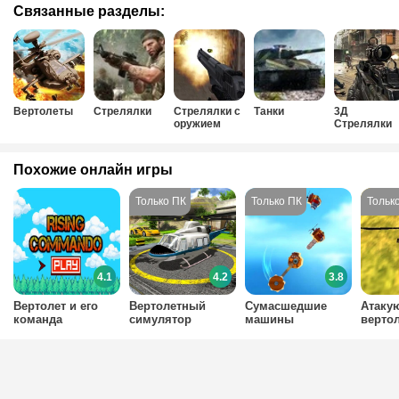
Связанные разделы:
Вертолеты
Стрелялки
Стрелялки с
Танки
3Д
оружием
Стрелялки
Похожие онлайн игры
4.1
4.2
3.8
Вертолет и его
Вертолетный
Сумасшедшие
Атаку
команда
симулятор
машины
вертол