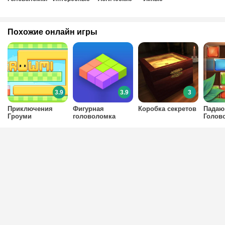
Похожие онлайн игры
3.9
3.9
3
Приключения
Фигурная
Коробка секретов
Падаю
Гроуми
головоломка
Голов