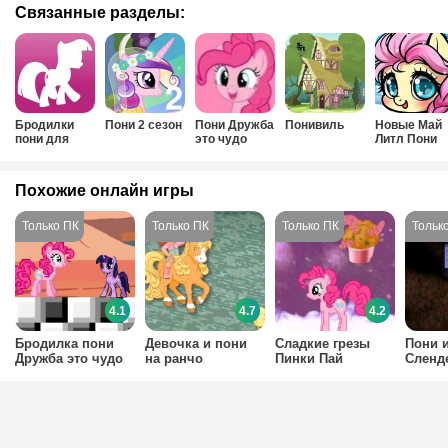
Связанные разделы:
Бродилки
Пони 2 сезон
Пони Дружба
Понивиль
Новые Май
пони для
это чудо
Литл Пони
девочек
Похожие онлайн игры
4.1
4.7
4.2
Бродилка пони
Девочка и пони
Сладкие грезы
Пони 
Дружба это чудо
на ранчо
Пинки Пай
Сленд
для девочек