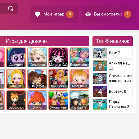
Мои игры:
Вы смотрели:
0
1
Игры для девочек
Топ-5
новинок
Векс 7
Апхилл Раш
Девушки
Холодное
Монстр Хай
Беременные
12
это
Эквестрии
Сердце
Средневековый
воин против
инопланетян
е
Макияж
Поцелуи
Принцессы
Малышка
Диснея
Хейзел
Вортекс 9
Паркур
Стикмена 3
ки
Бродилки
Винкс
Животные
Готовить
еду