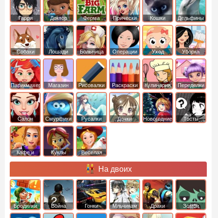
Гарри
Доктор
Ферма
Прически
Кошки
Дельфины
Поттер
Плюшева
Собаки
Лошади
Больница
Операции
Уход
Уборка
Парикмахер
Магазин
Рисовалки
Раскраски
Кулинария
Переделки
Салон
Смурфики
Русалки
Дочки
Новогодние
Тесты
Кафе и
Куклы
Веселая
рестораны
ферма
На двоих
Бродилки
Война
Гонки
Мльчикам
Драки
Зомби