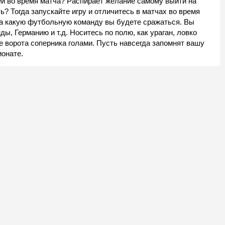
ей во время матча? Распирает желание самому выйти на
ь? Тогда запускайте игру и отличитесь в матчах во время
за какую футбольную команду вы будете сражаться. Вы
ы, Германию и т.д. Носитесь по полю, как ураган, ловко
е ворота соперника голами. Пусть навсегда запомнят вашу
ионате.