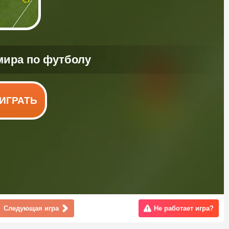
ИГРАТЬ
Следующая игра
Не работает игра?