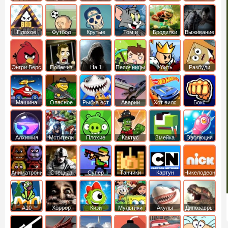
боб
динозавры
обезьянка
Плохое
Футбол
Крутые
Том и
Бродилки
Выживание
мороженое
головами
джерри
Приключения
Энгри Берс
Побег из
На 1
Песочницы
Убить
Разбуди
тюрьмы
короля
коробку
Машина
Опасное
Рыбка ест
Аварии
Хот вилс
Бокс
ест
оружие
рыбку
машин
машину
Алхимия
Мстители
Плохие
Кактус
Змейка
Эволюция
свинки
маккой
Аниматроники
Спецназ
Супер
Танчики
Картун
Никелодеон
бойцы
нетворк
А10
Хоррор
Кизи
Мультики
Акулы
Динозавры