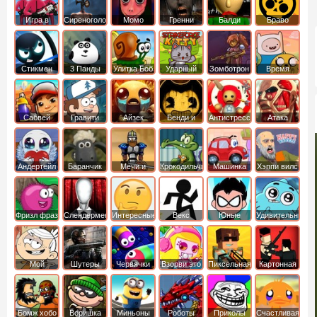
Игра в
Сиреноголовый
Момо
Гренни
Балди
Браво
Кальмара
Старс
Стикмен
3 Панды
Улитка Боб
Ударный
Зомботрон
Время
отряд котят
Приключений
Сабвей
Гравити
Айзек
Бенди и
Антистресс
Атака
Серф
Фолз
Чернильная
Титанов
машина
Андертейл
Баранчик
Мечи и
Крокодильчик
Машинка
Хэппи вилс
Шон
Сандали
Свомпи
Вилли
Фризл фраз
Слендермен
Интересные
Векс
Юные
Удивительный
титаны
мир
вперед
Гамбола
Мой
Шутеры
Червячки
Взорви это
Пиксельная
Картонная
шумный
война
башка
дом
Бомж хобо
Воришка
Миньоны
Роботы
Приколы
Счастливая