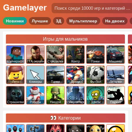
Новинки
Лучшие
3Д
Мультиплеер
На двоих
Игры для мальчиков
Майнкрафт
ГТА онлайн
Стрелялки
Контр
Гонки
Машины
5
Страйк
Лего
Кликеры
Танки
Драки
Футбол
Леталки
Страшилки
Роботы
Ниндзя
Симуляторы
Зомби
Паркур
Категории