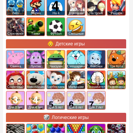
Лего
Марио
На 4
Девочкам
На троих
Рыцари
Стрелялки
Танки
Футбол
Смешные
Детские игры
Свинка
Лунтик
Умизуми
Смешарики
Фиксики
Три Кота
Пеппа
Сказочный
Мимимишки
Барбоскины
Малышам
Познавательные
Развивающие
патруль
Для 3 лет
Для 4 лет
Для 5 лет
Для 6 лет
Для 7 лет
Логические игры