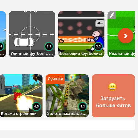
.4
3.7
3.5
Убойный футбол с мячом
Уличный футбол с машинами
Бегающий футболист
Загрузить 
больше хитов
4.5
4.3
Когама стрелялки
Золотоискатель как Сабвей Серф