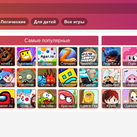
Логические
Для детей
Все игры
Самые популярные
 ночей с
Когама
Агарио
Слизарио
Троллфейс
Леди Баг и
Пони
фредди
квест
Супер Кот
Дружба 
чудо
Фрайдей
Растения
Огонь и
Геометрия
Бешеная
Папа Луи
Аним
Найт
против
Вода
Даш
бабка
Фанкин
Зомби
сбежала из
психушки
Амонг Ас
Игры Io
Ам Ням
Красный
Адам и Ева
Кухня
Одевал
шар
Сары