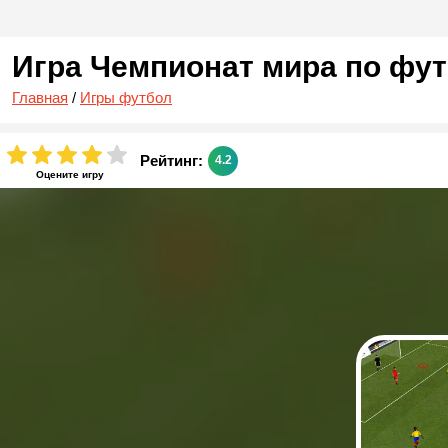
Игра Чемпионат мира по фу
Главная
/
Игры футбол
Рейтинг:
4.2
Оцените игру