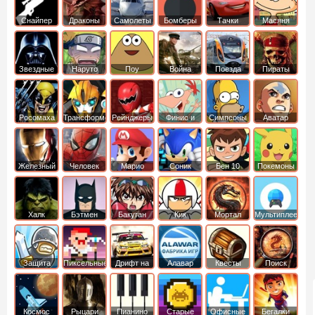
Снайпер
Драконы
Самолеты
Бомберы
Тачки
Масяня
Звездные
Наруто
Поу
Война
Поезда
Пираты
войны
Карибского
Моря
Росомаха
Трансформеры
Рейнджеры
Финис и
Симпсоны
Аватар
Самураи
Ферб
легенда об
Аанге
Железный
Человек
Марио
Соник
Бен 10
Покемоны
человек
Паук
Халк
Бэтмен
Бакуган
Кик
Мортал
Мультиплеер
Бутовский
комбат
Защита
Пиксельные
Дрифт на
Алавар
Квесты
Поиск
королевства
машинах
предметов
Космос
Рыцари
Пианино
Старые
Офисные
Бегалки