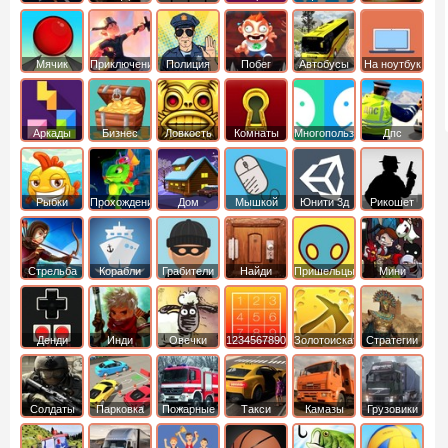
Мячик
Приключения
Полиция
Побег
Автобусы
На ноутбук
Аркады
Бизнес
Ловкость
Комнаты
Многопользовательские
Дпс
симуляторы
Рыбки
Прохождение
Дом
Мышкой
Юнити 3д
Рикошет
Cтрельба
Корабли
Грабители
Найди
Пришельцы
Мини
из лука
выход
Денди
Инди
Овечки
1234567890
Золотоискатель
Стратегии
идут домой
Солдаты
Парковка
Пожарные
Такси
Камазы
Грузовики
машин
машины