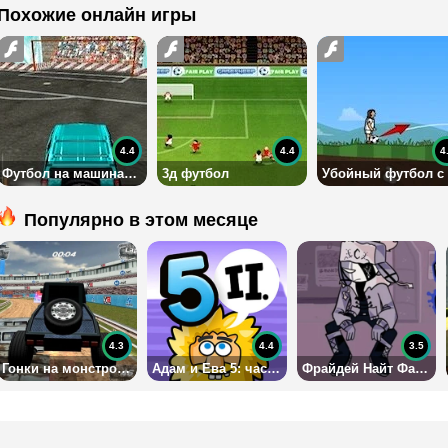
Похожие онлайн игры
4.4
4.4
4
Футбол на машинах джипах 4х4
3д футбол
Популярно в этом месяце
4.3
4.4
3.5
Гонки на монстро-джипах 4х4
Адам и Ева 5: часть 2
Фрайдей Найт Фанкин: Рув