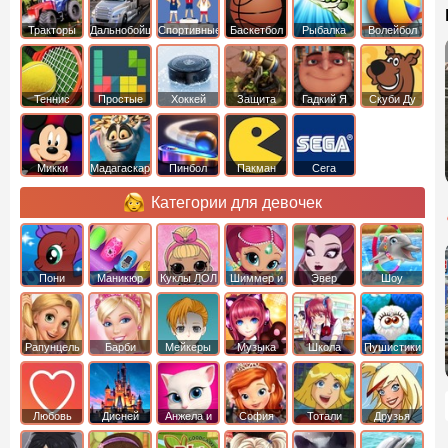
Тракторы
Дальнобойщики
Спортивные
Баскетбол
Рыбалка
Волейбол
Теннис
Простые
Хоккей
Защита
Гадкий Я
Скуби Ду
башни
Микки
Мадагаскар
Пинбол
Пакман
Сега
Маус
Категории для девочек
Пони
Маникюр
Куклы ЛОЛ
Шиммер и
Эвер
Шоу
креатор
Шайн
Афтер Хай
дельфинов
Рапунцель
Барби
Мейкеры
Музыка
Школа
Пушистики
Любовь
Дисней
Анжела и
София
Тотали
Друзья
том
Прекрасная
Спайс
ангелов