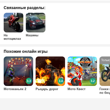
Связанные разделы:
На
Машины
мотоциклах
Похожие онлайн игры
3.3
3.4
3.2
Мотоманьяк 2
Рыцарь дорог
Мото Квест
Гонки 
по бе