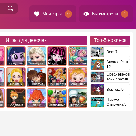
Мои игры:
Вы смотрели:
0
1
Игры для девочек
Топ-5
новинок
Векс 7
Апхилл Раш
Девушки
Холодное
Монстр Хай
Беременные
12
это
Эквестрии
Сердце
Средневековый
воин против
инопланетян
е
Макияж
Поцелуи
Принцессы
Малышка
Диснея
Хейзел
Вортекс 9
Паркур
Стикмена 3
ки
Бродилки
Винкс
Животные
Готовить
еду