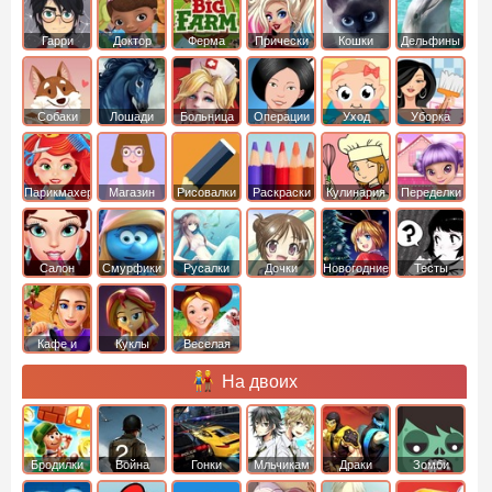
Гарри
Доктор
Ферма
Прически
Кошки
Дельфины
Поттер
Плюшева
Собаки
Лошади
Больница
Операции
Уход
Уборка
Парикмахер
Магазин
Рисовалки
Раскраски
Кулинария
Переделки
Салон
Смурфики
Русалки
Дочки
Новогодние
Тесты
Кафе и
Куклы
Веселая
рестораны
ферма
На двоих
Бродилки
Война
Гонки
Мльчикам
Драки
Зомби