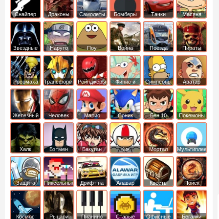
Снайпер
Драконы
Самолеты
Бомберы
Тачки
Масяня
Звездные
Наруто
Поу
Война
Поезда
Пираты
войны
Карибского
Моря
Росомаха
Трансформеры
Рейнджеры
Финис и
Симпсоны
Аватар
Самураи
Ферб
легенда об
Аанге
Железный
Человек
Марио
Соник
Бен 10
Покемоны
человек
Паук
Халк
Бэтмен
Бакуган
Кик
Мортал
Мультиплеер
Бутовский
комбат
Защита
Пиксельные
Дрифт на
Алавар
Квесты
Поиск
королевства
машинах
предметов
Космос
Рыцари
Пианино
Старые
Офисные
Бегалки