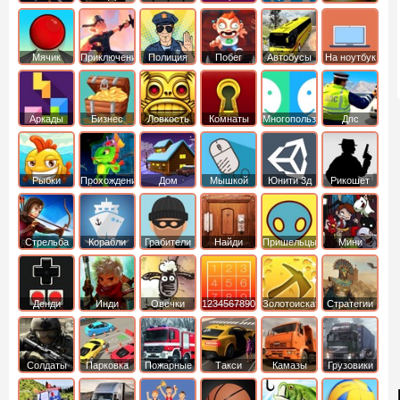
Мячик
Приключения
Полиция
Побег
Автобусы
На ноутбук
Аркады
Бизнес
Ловкость
Комнаты
Многопользовательские
Дпс
симуляторы
Рыбки
Прохождение
Дом
Мышкой
Юнити 3д
Рикошет
Cтрельба
Корабли
Грабители
Найди
Пришельцы
Мини
из лука
выход
Денди
Инди
Овечки
1234567890
Золотоискатель
Стратегии
идут домой
Солдаты
Парковка
Пожарные
Такси
Камазы
Грузовики
машин
машины