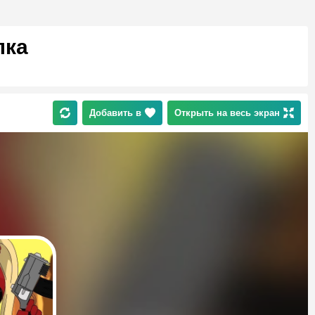
лка
Добавить в
Открыть на весь экран