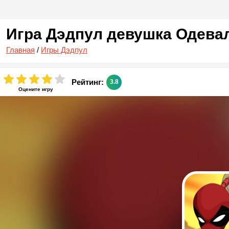
Игра Дэдпул девушка Одева
Главная
/
Игры Дэдпул
Рейтинг:
3.8
Оцените игру