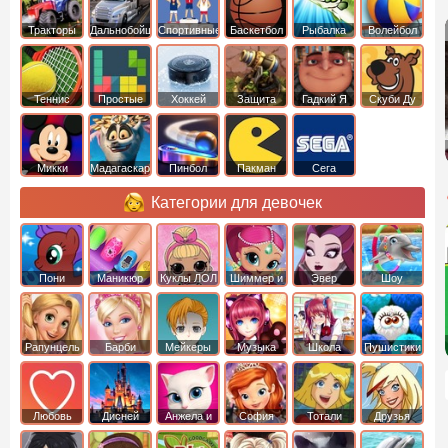
Тракторы
Дальнобойщики
Спортивные
Баскетбол
Рыбалка
Волейбол
Теннис
Простые
Хоккей
Защита
Гадкий Я
Скуби Ду
башни
Микки
Мадагаскар
Пинбол
Пакман
Сега
Маус
Категории для девочек
Пони
Маникюр
Куклы ЛОЛ
Шиммер и
Эвер
Шоу
креатор
Шайн
Афтер Хай
дельфинов
Рапунцель
Барби
Мейкеры
Музыка
Школа
Пушистики
Любовь
Дисней
Анжела и
София
Тотали
Друзья
том
Прекрасная
Спайс
ангелов