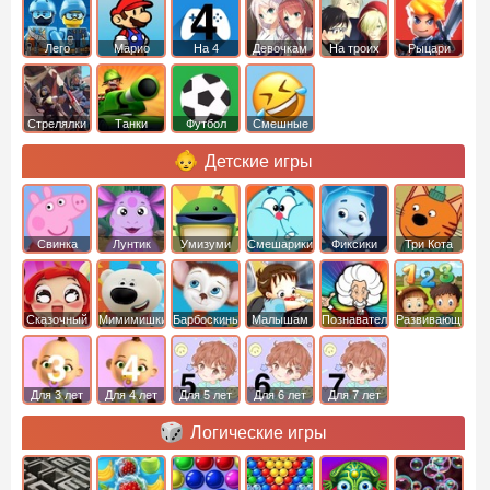
Лего
Марио
На 4
Девочкам
На троих
Рыцари
Стрелялки
Танки
Футбол
Смешные
Детские игры
Свинка
Лунтик
Умизуми
Смешарики
Фиксики
Три Кота
Пеппа
Сказочный
Мимимишки
Барбоскины
Малышам
Познавательные
Развивающие
патруль
Для 3 лет
Для 4 лет
Для 5 лет
Для 6 лет
Для 7 лет
Логические игры