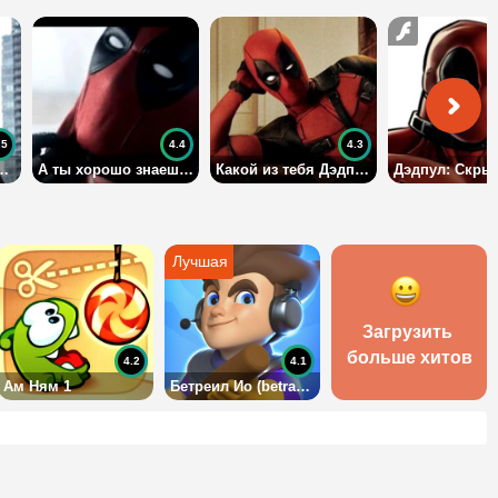
.5
4.4
4.3
 фильма Дэдпул?
А ты хорошо знаешь Дэдпула?
Какой из тебя Дэдпул?
Загрузить 
больше хитов
4.2
4.1
Ам Ням 1
Бетреил Ио (betrayal io)