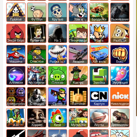
боб
динозавры
обезьянка
Плохое
Футбол
Крутые
Том и
Бродилки
Выживание
мороженое
головами
джерри
Приключения
Энгри Берс
Побег из
На 1
Песочницы
Убить
Разбуди
тюрьмы
короля
коробку
Машина
Опасное
Рыбка ест
Аварии
Хот вилс
Бокс
ест
оружие
рыбку
машин
машину
Алхимия
Мстители
Плохие
Кактус
Змейка
Эволюция
свинки
маккой
Аниматроники
Спецназ
Супер
Танчики
Картун
Никелодеон
бойцы
нетворк
А10
Хоррор
Кизи
Мультики
Акулы
Динозавры