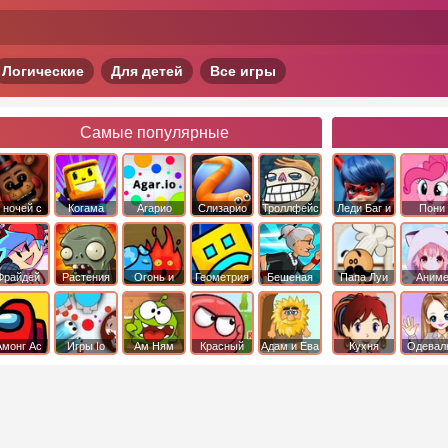
Логические
Для детей
Все игры
Самые популярные
 ночей с
Когама
Агарио
Слизарио
Троллфейс
Леди Баг и
Пони
фредди
квест
Супер Кот
Дружба 
чудо
Фрайдей
Растения
Огонь и
Геометрия
Бешеная
Папа Луи
Аним
Найт
против
Вода
Даш
бабка
Фанкин
Зомби
сбежала из
психушки
Амонг Ас
Игры Io
Ам Ням
Красный
Адам и Ева
Кухня
Одевал
шар
Сары