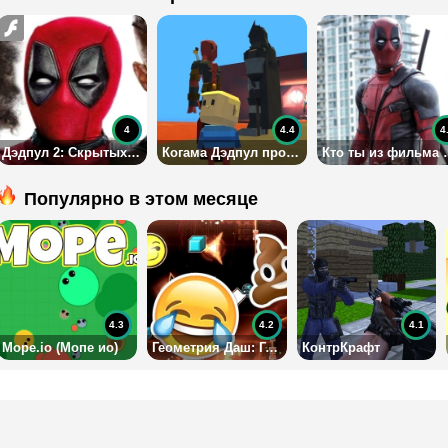
4
4.4
4
Дэдпул 2: Скрытых числа
Когама Дэдпул против Бэтмена
Кто ты из
Популярно в этом месяце
4.3
4.2
4.1
Mope.io (Мопе ио)
Геометрия Даш: Город Эмоджи
КонтрКрафт