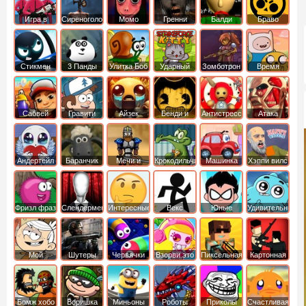
Игра в
Сиреноголовый
Момо
Гренни
Балди
Браво
Кальмара
Старс
Стикмен
3 Панды
Улитка Боб
Ударный
Зомботрон
Время
отряд котят
Приключений
Сабвей
Гравити
Айзек
Бенди и
Антистресс
Атака
Серф
Фолз
Чернильная
Титанов
машина
Андертейл
Баранчик
Мечи и
Крокодильчик
Машинка
Хэппи вилс
Шон
Сандали
Свомпи
Вилли
Фризл фраз
Слендермен
Интересные
Векс
Юные
Удивительный
титаны
мир
вперед
Гамбола
Мой
Шутеры
Червячки
Взорви это
Пиксельная
Картонная
шумный
война
башка
дом
Бомж хобо
Воришка
Миньоны
Роботы
Приколы
Счастливая