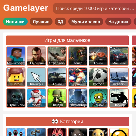
Новинки
Лучшие
3Д
Мультиплеер
На двоих
Игры для мальчиков
Майнкрафт
ГТА онлайн
Стрелялки
Контр
Гонки
Машины
5
Страйк
Лего
Кликеры
Танки
Драки
Футбол
Леталки
Страшилки
Роботы
Ниндзя
Симуляторы
Зомби
Паркур
Категории