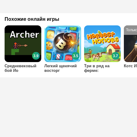
Похожие онлайн игры
3.9
3.5
3.7
Средневековый
Легкий щенячий
Три в ряд на
Котс И
бой Ио
восторг
ферме:
мультиплеер