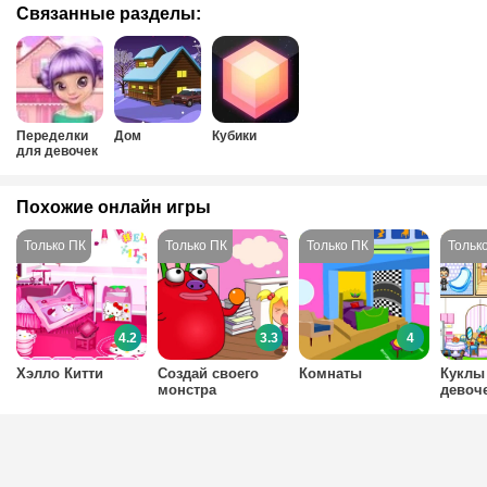
Связанные разделы:
Переделки
Дом
Кубики
для девочек
Похожие онлайн игры
4.2
3.3
4
Хэлло Китти
Создай своего
Комнаты
Куклы
монстра
девоч