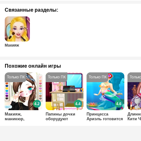
Связанные разделы:
Макияж
Похожие онлайн игры
4.2
4.4
4.6
Макияж,
Папины дочки
Принцесса
Длинн
маникюр,
оборудуют
Ариэль готовится
Кити 
прически для
домашний салон
к вечеринке
Эвер 
девочек
красоты