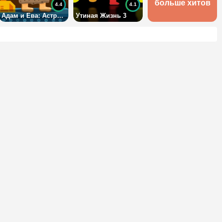
больше хитов
4.4
4.1
Адам и Ева: Астронавт
Утиная Жизнь 3