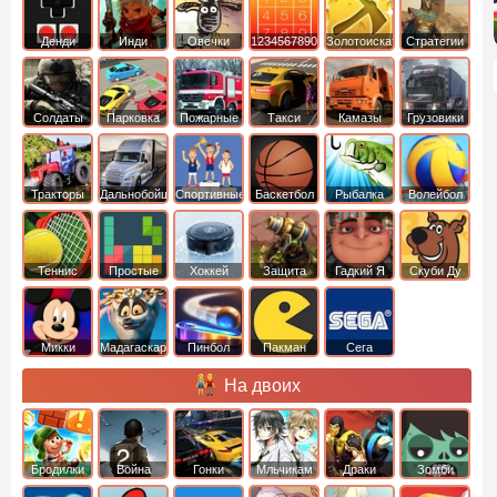
Денди
Инди
Овечки
1234567890
Золотоискатель
Стратегии
идут домой
Солдаты
Парковка
Пожарные
Такси
Камазы
Грузовики
машин
машины
Тракторы
Дальнобойщики
Спортивные
Баскетбол
Рыбалка
Волейбол
Теннис
Простые
Хоккей
Защита
Гадкий Я
Скуби Ду
башни
Микки
Мадагаскар
Пинбол
Пакман
Сега
Маус
На двоих
Бродилки
Война
Гонки
Мльчикам
Драки
Зомби