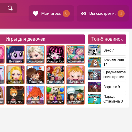
Мои игры:
Вы смотрели:
0
1
Игры для девочек
Топ-5
новинок
Векс 7
Апхилл Раш
Девушки
Холодное
Монстр Хай
Беременные
12
это
Эквестрии
Сердце
Средневековый
воин против
инопланетян
е
Макияж
Поцелуи
Принцессы
Малышка
Диснея
Хейзел
Вортекс 9
Паркур
Стикмена 3
ки
Бродилки
Винкс
Животные
Готовить
еду