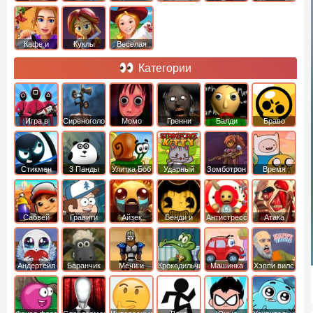
Кафе и
Куклы
Веселая
рестораны
ферма
Категории
Игра в
Сиреноголовый
Момо
Гренни
Балди
Браво
Кальмара
Старс
Стикмен
3 Панды
Улитка Боб
Ударный
Зомботрон
Время
отряд котят
Приключений
Сабвей
Гравити
Айзек
Бенди и
Антистресс
Атака
Серф
Фолз
Чернильная
Титанов
машина
Андертейл
Баранчик
Мечи и
Крокодильчик
Машинка
Хэппи вилс
Шон
Сандали
Свомпи
Вилли