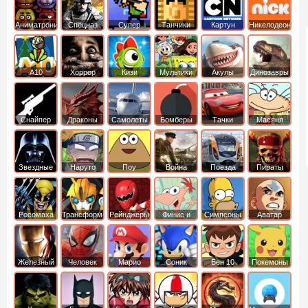
Аниматроники
Спецназ
Супер
Танчики
Картун
Никелодеон
бойцы
нетворк
А10
Хоррор
Кизи
Мультики
Акулы
Динозавры
Снайпер
Драконы
Самолеты
Бомберы
Тачки
Масяня
Звездные
Наруто
Поу
Война
Поезда
Пираты
войны
Карибского
Моря
Росомаха
Трансформеры
Рейнджеры
Финис и
Симпсоны
Аватар
Самураи
Ферб
легенда об
Аанге
Железный
Человек
Марио
Соник
Бен 10
Покемоны
человек
Паук