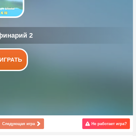
ИГРАТЬ
Следующая игра
Не работает игра?