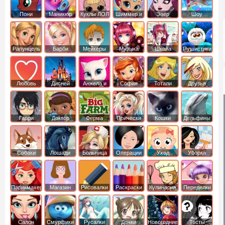
Пони
Маникюр
Куклы ЛОЛ
Шиммер и
Эвер
Шоу
креатор
Шайн
Афтер Хай
дельфинов
Рапунцель
Барби
Мейкеры
Музыка
Школа
Пушистики
Любовь
Дисней
Анжела и
София
Тотали
Друзья
том
Прекрасная
Спайс
ангелов
Гарри
Доктор
Ферма
Прически
Кошки
Дельфины
Поттер
Плюшева
Собаки
Лошади
Больница
Операции
Уход
Уборка
Парикмахер
Магазин
Рисовалки
Раскраски
Кулинария
Переделки
Салон
Смурфики
Русалки
Дочки
Новогодние
Тесты