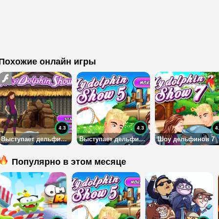
Похожие онлайн игры
4.3
4.3
4
Выступает дельфин 3
Выступает дельфин 5
Шоу дельфинов 7
Популярно в этом месяце