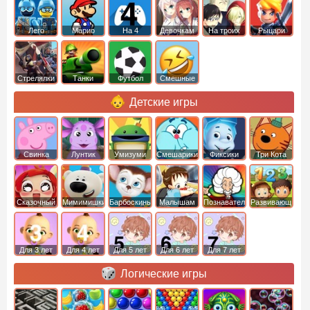
Лего
Марио
На 4
Девочкам
На троих
Рыцари
Стрелялки
Танки
Футбол
Смешные
Детские игры
Свинка
Лунтик
Умизуми
Смешарики
Фиксики
Три Кота
Пеппа
Сказочный
Мимимишки
Барбоскины
Малышам
Познавательные
Развивающие
патруль
Для 3 лет
Для 4 лет
Для 5 лет
Для 6 лет
Для 7 лет
Логические игры