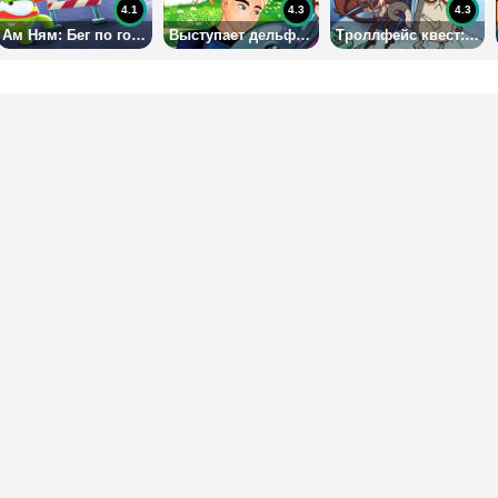
4.1
4.3
4.3
Ам Ням: Бег по городу
Выступает дельфин 5
Троллфейс квест: битва мемов