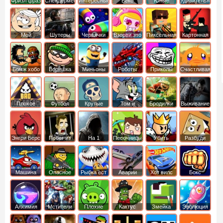
Фризл фраз
Слендермен
Интересные
Векс
Юные
Удивительный
титаны
мир
вперед
Гамбола
Мой
Шутеры
Червячки
Взорви это
Пиксельная
Картонная
шумный
война
башка
дом
Бомж хобо
Воришка
Миньоны
Роботы
Приколы
Счастливая
боб
динозавры
обезьянка
Плохое
Футбол
Крутые
Том и
Бродилки
Выживание
мороженое
головами
джерри
Приключения
Энгри Берс
Побег из
На 1
Песочницы
Убить
Разбуди
тюрьмы
короля
коробку
Машина
Опасное
Рыбка ест
Аварии
Хот вилс
Бокс
ест
оружие
рыбку
машин
машину
Алхимия
Мстители
Плохие
Кактус
Змейка
Эволюция
свинки
маккой