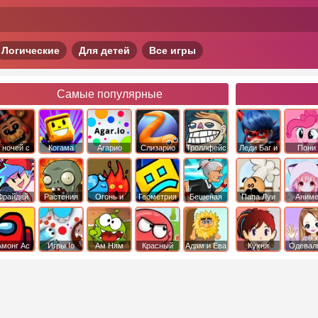
Логические
Для детей
Все игры
Самые популярные
 ночей с
Когама
Агарио
Слизарио
Троллфейс
Леди Баг и
Пони
фредди
квест
Супер Кот
Дружба 
чудо
Фрайдей
Растения
Огонь и
Геометрия
Бешеная
Папа Луи
Аним
Найт
против
Вода
Даш
бабка
Фанкин
Зомби
сбежала из
психушки
Амонг Ас
Игры Io
Ам Ням
Красный
Адам и Ева
Кухня
Одевал
шар
Сары