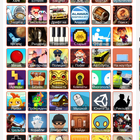
Халк
Бэтмен
Бакуган
Кик
Мортал
Мультиплеер
Бутовский
комбат
Защита
Пиксельные
Дрифт на
Алавар
Квесты
Поиск
королевства
машинах
предметов
Космос
Рыцари
Пианино
Старые
Офисные
Бегалки
Мячик
Приключения
Полиция
Побег
Автобусы
На ноутбук
Аркады
Бизнес
Ловкость
Комнаты
Многопользовательские
Дпс
симуляторы
Рыбки
Прохождение
Дом
Мышкой
Юнити 3д
Рикошет
Cтрельба
Корабли
Грабители
Найди
Пришельцы
Мини
из лука
выход