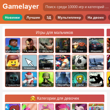
Новинки
Лучшие
3Д
Мультиплеер
На двоих
Игры для мальчиков
Майнкрафт
ГТА онлайн
Стрелялки
Контр
Гонки
Машины
5
Страйк
Лего
Кликеры
Танки
Драки
Футбол
Леталки
Страшилки
Роботы
Ниндзя
Симуляторы
Зомби
Паркур
Категории для девочек