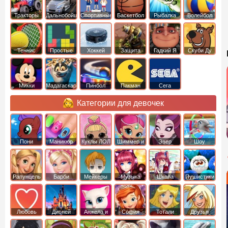
Тракторы
Дальнобойщики
Спортивные
Баскетбол
Рыбалка
Волейбол
Теннис
Простые
Хоккей
Защита
Гадкий Я
Скуби Ду
башни
Микки
Мадагаскар
Пинбол
Пакман
Сега
Маус
Категории для девочек
Пони
Маникюр
Куклы ЛОЛ
Шиммер и
Эвер
Шоу
креатор
Шайн
Афтер Хай
дельфинов
Рапунцель
Барби
Мейкеры
Музыка
Школа
Пушистики
Любовь
Дисней
Анжела и
София
Тотали
Друзья
том
Прекрасная
Спайс
ангелов