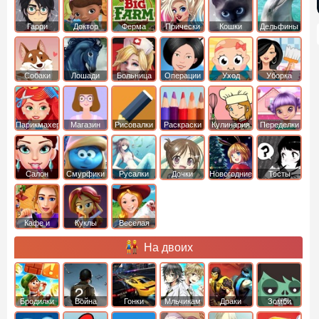
Гарри
Доктор
Ферма
Прически
Кошки
Дельфины
Поттер
Плюшева
Собаки
Лошади
Больница
Операции
Уход
Уборка
Парикмахер
Магазин
Рисовалки
Раскраски
Кулинария
Переделки
Салон
Смурфики
Русалки
Дочки
Новогодние
Тесты
Кафе и
Куклы
Веселая
рестораны
ферма
На двоих
Бродилки
Война
Гонки
Мльчикам
Драки
Зомби