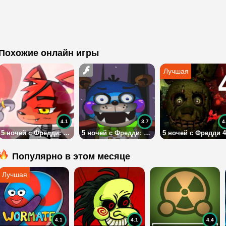
Похожие онлайн игры
4.1
3.7
4
5 ночей с Фредди: романтические свидания
5 ночей с Фредди: разработай аниматроника
5 ночей с Фредди 4
Популярно в этом месяце
4.1
4.1
4.4