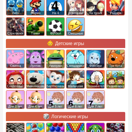
Лего
Марио
На 4
Девочкам
На троих
Рыцари
Стрелялки
Танки
Футбол
Смешные
Детские игры
Свинка
Лунтик
Умизуми
Смешарики
Фиксики
Три Кота
Пеппа
Сказочный
Мимимишки
Барбоскины
Малышам
Познавательные
Развивающие
патруль
Для 3 лет
Для 4 лет
Для 5 лет
Для 6 лет
Для 7 лет
Логические игры