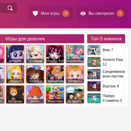
Мои игры:
Вы смотрели:
0
1
Игры для девочек
Топ-5
новинок
Векс 7
Апхилл Раш
Девушки
Холодное
Монстр Хай
Беременные
12
это
Эквестрии
Сердце
Средневековый
воин против
инопланетян
е
Макияж
Поцелуи
Принцессы
Малышка
Диснея
Хейзел
Вортекс 9
Паркур
Стикмена 3
ки
Бродилки
Винкс
Животные
Готовить
еду