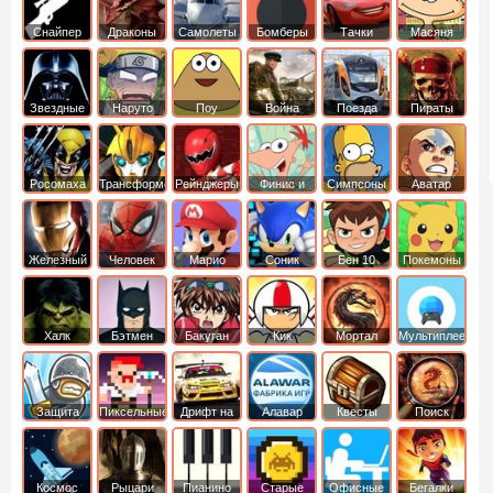
Снайпер
Драконы
Самолеты
Бомберы
Тачки
Масяня
Звездные
Наруто
Поу
Война
Поезда
Пираты
войны
Карибского
Моря
Росомаха
Трансформеры
Рейнджеры
Финис и
Симпсоны
Аватар
Самураи
Ферб
легенда об
Аанге
Железный
Человек
Марио
Соник
Бен 10
Покемоны
человек
Паук
Халк
Бэтмен
Бакуган
Кик
Мортал
Мультиплеер
Бутовский
комбат
Защита
Пиксельные
Дрифт на
Алавар
Квесты
Поиск
королевства
машинах
предметов
Космос
Рыцари
Пианино
Старые
Офисные
Бегалки