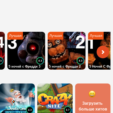
.3
4.3
4.3
5 ночей с Фредди 3
5 ночей с Фредди 2
5 Ночей С Фре
Загрузить 
больше хитов
4.3
3.7