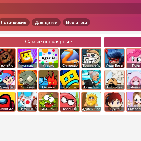
Логические
Для детей
Все игры
Самые популярные
 ночей с
Когама
Агарио
Слизарио
Троллфейс
Леди Баг и
Пони
фредди
квест
Супер Кот
Дружба 
чудо
Фрайдей
Растения
Огонь и
Геометрия
Бешеная
Папа Луи
Аним
Найт
против
Вода
Даш
бабка
Фанкин
Зомби
сбежала из
психушки
Амонг Ас
Игры Io
Ам Ням
Красный
Адам и Ева
Кухня
Одевал
шар
Сары