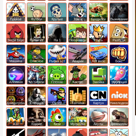
боб
динозавры
обезьянка
Плохое
Футбол
Крутые
Том и
Бродилки
Выживание
мороженое
головами
джерри
Приключения
Энгри Берс
Побег из
На 1
Песочницы
Убить
Разбуди
тюрьмы
короля
коробку
Машина
Опасное
Рыбка ест
Аварии
Хот вилс
Бокс
ест
оружие
рыбку
машин
машину
Алхимия
Мстители
Плохие
Кактус
Змейка
Эволюция
свинки
маккой
Аниматроники
Спецназ
Супер
Танчики
Картун
Никелодеон
бойцы
нетворк
А10
Хоррор
Кизи
Мультики
Акулы
Динозавры