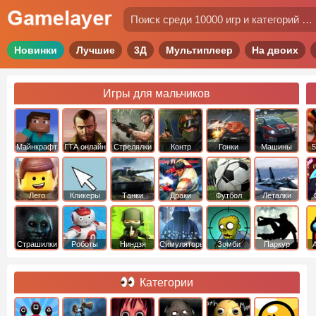
Новинки
Лучшие
3Д
Мультиплеер
На двоих
Игры для мальчиков
Майнкрафт
ГТА онлайн
Стрелялки
Контр
Гонки
Машины
5
Страйк
Лего
Кликеры
Танки
Драки
Футбол
Леталки
Страшилки
Роботы
Ниндзя
Симуляторы
Зомби
Паркур
Категории