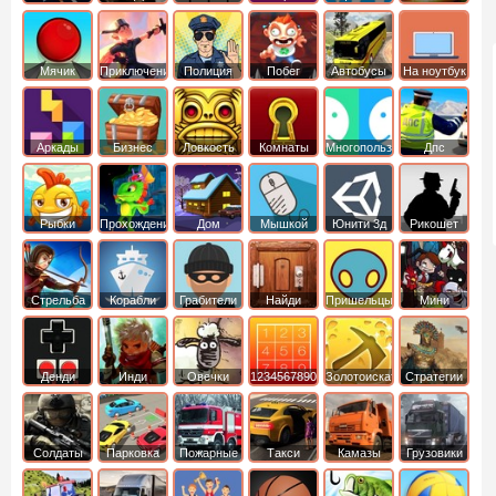
Мячик
Приключения
Полиция
Побег
Автобусы
На ноутбук
Аркады
Бизнес
Ловкость
Комнаты
Многопользовательские
Дпс
симуляторы
Рыбки
Прохождение
Дом
Мышкой
Юнити 3д
Рикошет
Cтрельба
Корабли
Грабители
Найди
Пришельцы
Мини
из лука
выход
Денди
Инди
Овечки
1234567890
Золотоискатель
Стратегии
идут домой
Солдаты
Парковка
Пожарные
Такси
Камазы
Грузовики
машин
машины