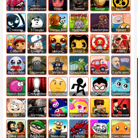
Игра в
Сиреноголовый
Момо
Гренни
Балди
Браво
Кальмара
Старс
Стикмен
3 Панды
Улитка Боб
Ударный
Зомботрон
Время
отряд котят
Приключений
Сабвей
Гравити
Айзек
Бенди и
Антистресс
Атака
Серф
Фолз
Чернильная
Титанов
машина
Андертейл
Баранчик
Мечи и
Крокодильчик
Машинка
Хэппи вилс
Шон
Сандали
Свомпи
Вилли
Фризл фраз
Слендермен
Интересные
Векс
Юные
Удивительный
титаны
мир
вперед
Гамбола
Мой
Шутеры
Червячки
Взорви это
Пиксельная
Картонная
шумный
война
башка
дом
Бомж хобо
Воришка
Миньоны
Роботы
Приколы
Счастливая