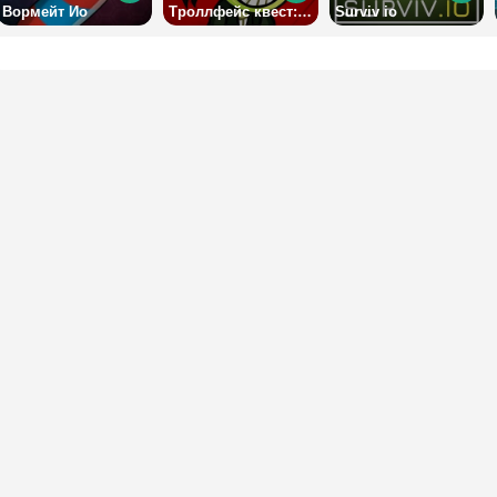
Вормейт Ио
Троллфейс квест: Хоррор 1
Surviv io