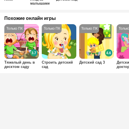
малышами
Похожие онлайн игры
3.7
4.6
Тяжелый день в
Cтроить детский
Детский сад 3
Детски
десктом саду
сад
докто